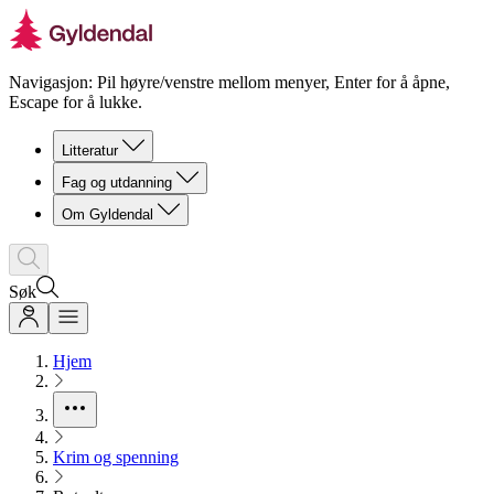
Navigasjon: Pil høyre/venstre mellom menyer, Enter for å åpne,
Escape for å lukke.
Litteratur
Fag og utdanning
Om Gyldendal
Søk
Hjem
Krim og spenning