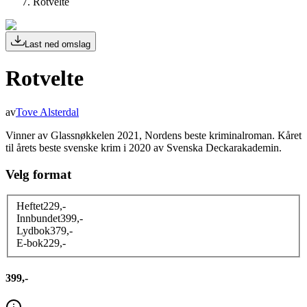
Rotvelte
Last ned omslag
Rotvelte
av
Tove Alsterdal
Vinner av Glassnøkkelen 2021, Nordens beste kriminalroman. Kåret
til årets beste svenske krim i 2020 av Svenska Deckarakademin.
Velg format
Heftet
229
,-
Innbundet
399
,-
Lydbok
379
,-
E-bok
229
,-
399,-