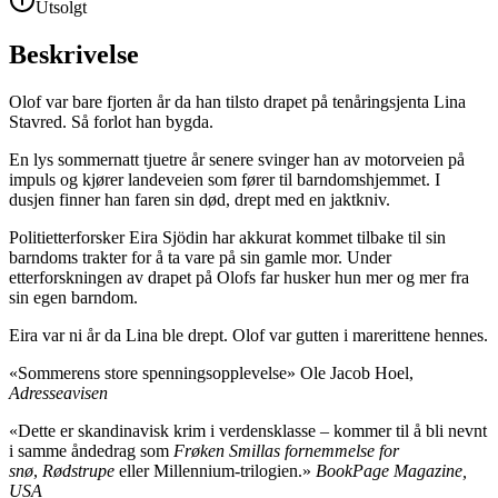
Utsolgt
Beskrivelse
Olof var bare fjorten år da han tilsto drapet på tenåringsjenta Lina
Stavred. Så forlot han bygda.
En lys sommernatt tjuetre år senere svinger han av motorveien på
impuls og kjører landeveien som fører til barndomshjemmet. I
dusjen finner han faren sin død, drept med en jaktkniv.
Politietterforsker Eira Sjödin har akkurat kommet tilbake til sin
barndoms trakter for å ta vare på sin gamle mor. Under
etterforskningen av drapet på Olofs far husker hun mer og mer fra
sin egen barndom.
Eira var ni år da Lina ble drept. Olof var gutten i marerittene hennes.
«Sommerens store spenningsopplevelse» Ole Jacob Hoel,
Adresseavisen
«Dette er skandinavisk krim i verdensklasse – kommer til å bli nevnt
i samme åndedrag som
Frøken Smillas fornemmelse for
snø
,
Rødstrupe
eller Millennium-trilogien.»
BookPage Magazine,
USA