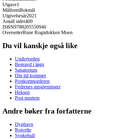
Utgave
1
Målform
Bokmål
Utgivelsesår
2021
Antall sider
400
ISBN
9788205550940
Oversetter
Rune Rogndokken Moen
Du vil kanskje også like
Underjorden
Begravd i løgn
Sanatorium
Din tid kommer
Postkortmorderen
Fedrenes misgjerninger
Heksen
Post mortem
Andre bøker fra forfatterne
Dyphavn
Rotvelte
Synkehull