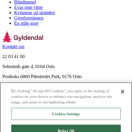
Blindtunnel
Evas siste vitne
Kvinnene på stranden
Gjenforeningen
En stille grav
Kontakt oss
22 03 41 00
Sehesteds gate 4, 0164 Oslo
Postboks 6860 Pilestredet Park, 0176 Oslo
Finn frem
By clicking “Accept All Cookies”, you agree to the storing of
Nyhetsbrev
cookies on your device to enhance site navigation, analyze site
Ledige stillinger
usage, and assist in our marketing efforts.
Send inn manus
Cookies Settings
Om Gyldendal
Support
Reject All