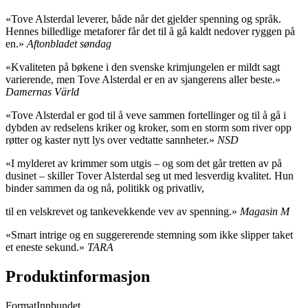
«Tove Alsterdal leverer, både når det gjelder spenning og språk.
Hennes billedlige metaforer får det til å gå kaldt nedover ryggen på
en.»
Aftonbladet søndag
«Kvaliteten på bøkene i den svenske krimjungelen er mildt sagt
varierende, men Tove Alsterdal er en av sjangerens aller beste.»
Damernas Värld
«Tove Alsterdal er god til å veve sammen fortellinger og til å gå i
dybden av redselens kriker og kroker, som en storm som river opp
røtter og kaster nytt lys over vedtatte sannheter.»
NSD
«I mylderet av krimmer som utgis – og som det går tretten av på
dusinet – skiller Tover Alsterdal seg ut med lesverdig kvalitet. Hun
binder sammen da og nå, politikk og privatliv,
til en velskrevet og tankevekkende vev av spenning.»
Magasin M
«Smart intrige og en suggererende stemning som ikke slipper taket
et eneste sekund.»
TARA
Produktinformasjon
Format
Innbundet