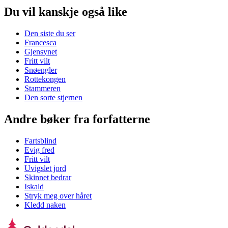
Du vil kanskje også like
Den siste du ser
Francesca
Gjensynet
Fritt vilt
Snøengler
Rottekongen
Stammeren
Den sorte stjernen
Andre bøker fra forfatterne
Fartsblind
Evig fred
Fritt vilt
Uvigslet jord
Skinnet bedrar
Iskald
Stryk meg over håret
Kledd naken