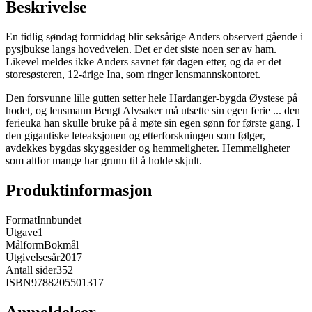
Beskrivelse
En tidlig søndag formiddag blir seksårige Anders observert gående i
pysjbukse langs hovedveien. Det er det siste noen ser av ham.
Likevel meldes ikke Anders savnet før dagen etter, og da er det
storesøsteren, 12-årige Ina, som ringer lensmannskontoret.
Den forsvunne lille gutten setter hele Hardanger-bygda Øystese på
hodet, og lensmann Bengt Alvsaker må utsette sin egen ferie ... den
ferieuka han skulle bruke på å møte sin egen sønn for første gang. I
den gigantiske leteaksjonen og etterforskningen som følger,
avdekkes bygdas skyggesider og hemmeligheter. Hemmeligheter
som altfor mange har grunn til å holde skjult.
Produktinformasjon
Format
Innbundet
Utgave
1
Målform
Bokmål
Utgivelsesår
2017
Antall sider
352
ISBN
9788205501317
Anmeldelser