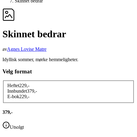
Skinnet bedrar
Skinnet bedrar
av
Agnes Lovise Matre
Idyllisk sommer, mørke hemmeligheter.
Velg format
Heftet
229
,-
Innbundet
379
,-
E-bok
229
,-
379,-
Utsolgt