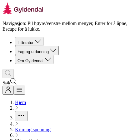
Navigasjon: Pil høyre/venstre mellom menyer, Enter for å åpne,
Escape for å lukke.
Litteratur
Fag og utdanning
Om Gyldendal
Søk
Hjem
Krim og spenning