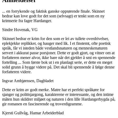
... en forrykende og faktisk ganske opprørende finale. Skinnet
bedrar kan love godt for det som (selvsagt) er tenkt som en ny
krimserie fra fagre Hardanger.
Sindre Hovenak, VG
Skinnet bedrar er krim for den som er lei av tullete overdrivelser,
eplekjekke replikker, og hauger med lik. I et finstemt, ofte poetisk
språk, får vi isteden både vestlandsnaturen og menneskenaturen
servert i akkurat passe porsjoner. Dette er godt gjort, og vitner om at
forfatteren mener alvor, ikke bare når det gjelder å smi en spennende
fortelling ... Som første bok ut i en planlagt serie, er dette en meget
solid grunn å bygge videre på. Det skal bli spennende å følge denne
forfatteren videre.
Ingvar Ambjørnsen, Dagbladet
Dette er krim av godt merke. Matre har et perfekt språkøre for
sjanger og politisjargong, karakterene er interessante, og den intime
måten hun skildrer miljøet og naturen i den lille Hardangerbygda på,
gir romanen en fascinerende og troverdigramme.
Kjersti Gullvåg, Hamar Arbeiderblad