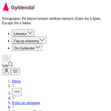
Navigasjon: Pil høyre/venstre mellom menyer, Enter for å åpne,
Escape for å lukke.
Litteratur
Fag og utdanning
Om Gyldendal
Søk
Hjem
Krim og spenning