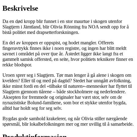
Beskrivelse
Da en død kropp blir funnet i en stor maurtue i skogen utenfor
Slagtjern i Jämtland, blir Olivia Rönning fra NOA sendt opp for å
bistå politiet med drapsetterforskningen.
En del av kroppen er oppspist, og hodet mangler. Offerets
fingeravtrykk finnes ikke i noen registre, og ingen har blitt meldt
savnet i området på over tjue år. Åstedet ligger ikke langt fra et
gammelt samisk offersted, en seite, hvor politiets teknikere finner en
rekke blodspor.
Uroen sprer seg i Slagtjern. Tør man lenger å gå alene i skogen om
kvelden? Eller til og med på dagtid? Stedet har unngått avfolkning,
ikke minst fordi en del «tilbake til naturen»-mennesker har flyttet til
Slagtjern gjennom tiårene – både stockholmere og nederlendere.
Aksepten for fremmede og originaler har vært stor, selv om de
nynazistiske Bolund-familiene, som bor et stykke utenfor bygda,
alltid har holdt seg for seg selv.
Bygdas gode samhold krakelerer, og når Olivia stiller nærgående
spørsmål, blir lokalbefolkningen mer og mer uvillig til å samarbeide.