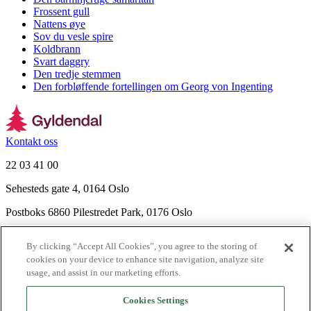
Frossent gull
Nattens øye
Sov du vesle spire
Koldbrann
Svart daggry
Den tredje stemmen
Den forbløffende fortellingen om Georg von Ingenting
Kontakt oss
22 03 41 00
Sehesteds gate 4, 0164 Oslo
Postboks 6860 Pilestredet Park, 0176 Oslo
Finn frem
By clicking “Accept All Cookies”, you agree to the storing of
Nyhetsbrev
cookies on your device to enhance site navigation, analyze site
Ledige stillinger
usage, and assist in our marketing efforts.
Send inn manus
Cookies Settings
Om Gyldendal