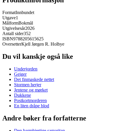
Produktinformasjon
Format
Innbundet
Utgave
1
Målform
Bokmål
Utgivelsesår
2026
Antall sider
352
ISBN
9788205615625
Oversetter
Kjell Jørgen R. Holbye
Du vil kanskje også like
Underjorden
Geiger
Det finmaskede nettet
Stormen herjer
Jentene og mørket
Dukkene
Postkortmorderen
En liten dråpe blod
Andre bøker fra forfatterne
Den barmhjertige samaritan