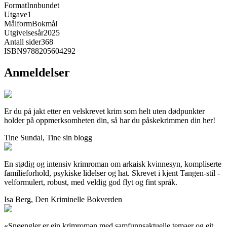
Format
Innbundet
Utgave
1
Målform
Bokmål
Utgivelsesår
2025
Antall sider
368
ISBN
9788205604292
Anmeldelser
Er du på jakt etter en velskrevet krim som helt uten dødpunkter
holder på oppmerksomheten din, så har du påskekrimmen din her!
Tine Sundal, Tine sin blogg
En stødig og intensiv krimroman om arkaisk kvinnesyn, kompliserte
familieforhold, psykiske lidelser og hat. Skrevet i kjent Tangen-stil -
velformulert, robust, med veldig god flyt og fint språk.
Isa Berg, Den Kriminelle Bokverden
«Snøengler er ein krimroman med samfunnsaktuelle temaer og eit