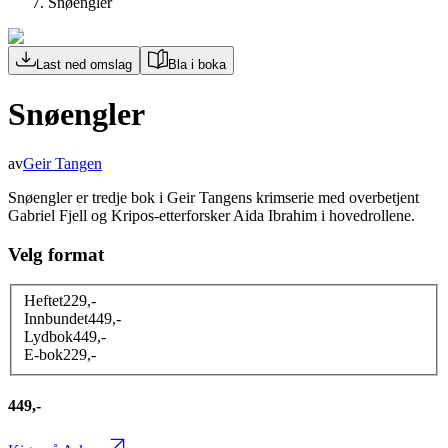
Snøengler
Last ned omslag
Bla i boka
Snøengler
av
Geir Tangen
Snøengler er tredje bok i Geir Tangens krimserie med overbetjent
Gabriel Fjell og Kripos-etterforsker Aida Ibrahim i hovedrollene.
Velg format
Heftet
229
,-
Innbundet
449
,-
Lydbok
449
,-
E-bok
229
,-
449,-