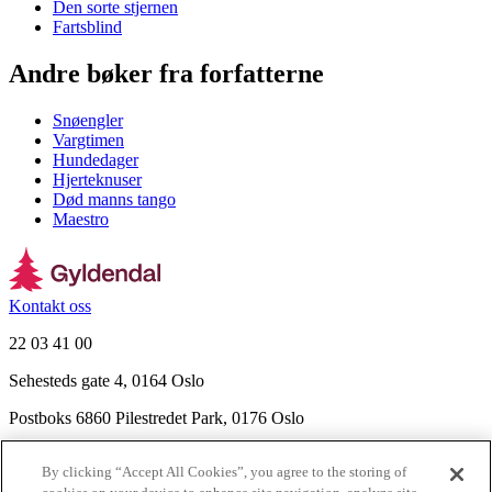
Den sorte stjernen
Fartsblind
Andre bøker fra forfatterne
Snøengler
Vargtimen
Hundedager
Hjerteknuser
Død manns tango
Maestro
Kontakt oss
22 03 41 00
Sehesteds gate 4, 0164 Oslo
Postboks 6860 Pilestredet Park, 0176 Oslo
Finn frem
By clicking “Accept All Cookies”, you agree to the storing of