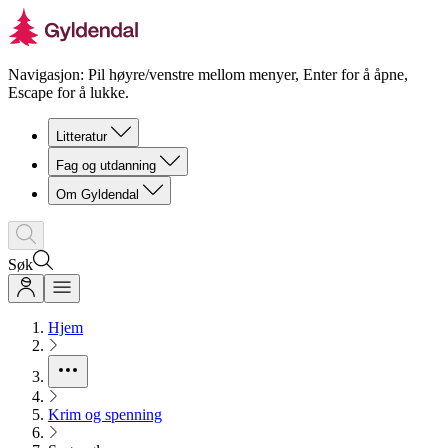
Navigasjon: Pil høyre/venstre mellom menyer, Enter for å åpne,
Escape for å lukke.
Litteratur
Fag og utdanning
Om Gyldendal
Søk
Hjem
Krim og spenning