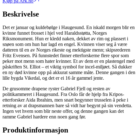
Kjøp på Ark.no
Beskrivelse
Det er januar og kuldebølge i Haugesund. En iskald morgen blir en
kvinne funnet frosset i hjel ved Haraldsstøtta, Norges
Riksmonument. Hun er kledd naken, dekket av rim og plassert i
snøen som om hun har lagd en engel. Kvinnen viser seg å være
datteren til en av Norges rikeste og mektigste menn; skipsrederen
Fritz Evensen. På funnstedet finner etterforskerne flere spor som
peker mot menn som hater kvinner. Et av dem er en plastengel med
påskriften St. Elliot – et viktig symbol for incel-miljøet. Så dukker
en ny død kvinne opp på akkurat samme måte. Denne gangen i den
lille bygda Vikedal, og det er ei 16 år gammel jente.
De grusomme drapene ryster Gabriel Fjell og resten av
politikammeret i Haugesund. Fra Oslo får de hjelp fra Kripos-
etterforsker Aida Ibrahim, men snart begynner trusselen å peke i
retning av at drapsmannen bare så vidt har begynt på sin vendetta.
Ingen vet hvem som blir neste offer, og denne gangen kan det
ramme Gabriel hardere enn noen gang før.
Produktinformasjon