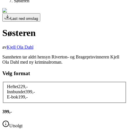
Søsteren
Last ned omslag
Søsteren
av
Kjell Ola Dahl
Sannheten tar aldri hensyn Riverton- og Brageprisvinneren Kjell
Ola Dahl med ny kriminalroman.
Velg format
Heftet
229
,-
Innbundet
399
,-
E-bok
199
,-
399,-
Utsolgt