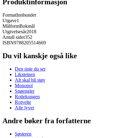
Produktinformasjon
Format
Innbundet
Utgave
1
Målform
Bokmål
Utgivelsesår
2018
Antall sider
352
ISBN
9788205514669
Du vil kanskje også like
Den siste du ser
Liksteinen
Alt skal bli støv
Monopol
Snøengler
Rottekongen
Rotvelte
Alle lyver
Andre bøker fra forfatterne
Søsteren