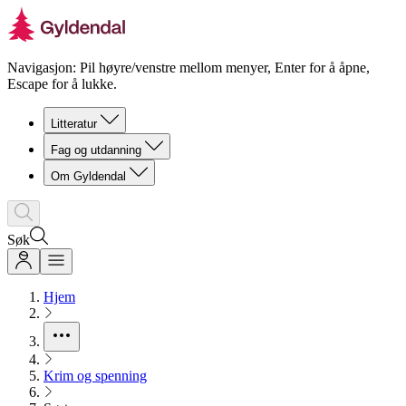
Navigasjon: Pil høyre/venstre mellom menyer, Enter for å åpne,
Escape for å lukke.
Litteratur
Fag og utdanning
Om Gyldendal
Søk
Hjem
Krim og spenning