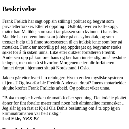
Beskrivelse
Frank Frølich har sagt opp sin stilling i politiet og begynt som
privatetterforsker. Etter et oppdrag i Østfold, over en kaffekopp,
møter han Matilde, som snart tar plassen som kvinnen i hans liv.
Matilde har en venninne som jobber på et asylmottak, og som
trenger hjelp til å finne storesøsteren til en irakisk jente som bor på
mottaket. Frank tar motvillig på seg oppdraget og begynner straks
søket for å få saken unna. Like etter dukker forfatteren Fredrik
Andersen opp på kontoret hans og ber ham innstendig om å avslutte
letingen, men uten å si hvorfor. Morgenen etter blir forfatteren
funnet drept i hjemmet sitt på Nordstrand i Oslo.
Jakten går etter hvert i to retninger: Hvem er den mystiske søsteren
til jenta? Og hvorfor ble Fredrik Andersen drept? Imens motarbeider
skjulte krefter Frank Frølichs arbeid. Og politiet viker unna.
"Boka mangler hverken dramatikk eller spenning. Det todelte plottet
åpner for fint fortalte møter med noen helt alminnelige mennesker ...
Jeg slår igjen fast at Kjell Ola Dahls beslutning om å ta opp igjen
kriminalromanen var helt riktig."
Leif Ekle,
NRK P2