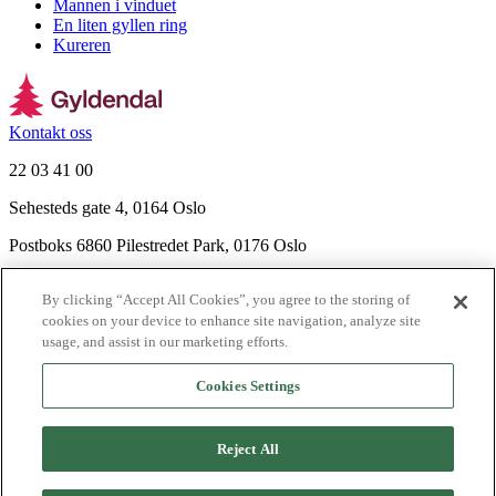
Mannen i vinduet
En liten gyllen ring
Kureren
Kontakt oss
22 03 41 00
Sehesteds gate 4, 0164 Oslo
Postboks 6860 Pilestredet Park, 0176 Oslo
Finn frem
By clicking “Accept All Cookies”, you agree to the storing of
Nyhetsbrev
cookies on your device to enhance site navigation, analyze site
Ledige stillinger
usage, and assist in our marketing efforts.
Send inn manus
Cookies Settings
Om Gyldendal
Support
Reject All
Presse
Agency