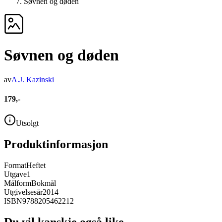
Søvnen og døden
Søvnen og døden
av
A.J. Kazinski
179,-
Utsolgt
Produktinformasjon
Format
Heftet
Utgave
1
Målform
Bokmål
Utgivelsesår
2014
ISBN
9788205462212