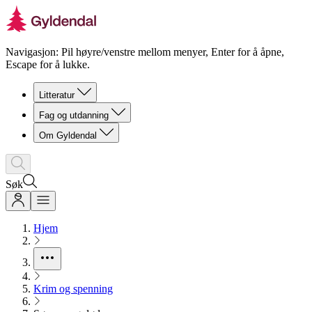
Navigasjon: Pil høyre/venstre mellom menyer, Enter for å åpne,
Escape for å lukke.
Litteratur
Fag og utdanning
Om Gyldendal
Søk
Hjem
Krim og spenning