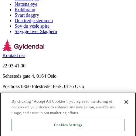
Nattens øye
Koldbrann
Svart daggry
Den tredje stemmen
Sov du vesle spire
Skygge over Slagtjern
Kontakt oss
22 03 41 00
Sehesteds gate 4, 0164 Oslo
Postboks 6860 Pilestredet Park, 0176 Oslo
Finn frem
By clicking “Accept All Cookies”, you agree to the storing of
Nyhetsbrev
cookies on your device to enhance site navigation, analyze site
Ledige stillinger
usage, and assist in our marketing efforts.
Send inn manus
Cookies Settings
Om Gyldendal