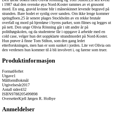
i 1987 skal den svenske øya Nord-Koster rammes av et grusomt
mord. En ung, gravid kvinne blir i måneskinnet levende begravd på
stranden. Bare hodet er synlig over sanden. Om ikke lenge kommer
springfloen.25 år senere plages Stockholm av en rekke brutale
overfall og mord på hjemløse i byens parker, som filmes og legges ut
på nett. Den unge Olivia Rönning går i sitt andre år på
politihøgskolen, og da studentene får i oppgave å arbeide med en
cold case, velger hun det uoppklarte strandmordet på Nord-Koster.
Hun prøver å finne Tom Stilton, som den gang ledet
etterforskningen, men han er som sunket i jorden. Lite vet Olivia om
den verdenen hun kommer til å bli involvert i, og farene som truer.
Produktinformasjon
Format
Heftet
Utgave
1
Målform
Bokmål
Utgivelsesår
2017
Antall sider
432
ISBN
9788205499898
Oversetter
Kjell Jørgen R. Holbye
Anmeldelser