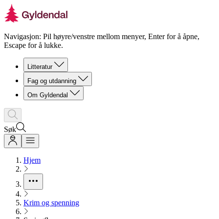
Navigasjon: Pil høyre/venstre mellom menyer, Enter for å åpne,
Escape for å lukke.
Litteratur
Fag og utdanning
Om Gyldendal
Søk
Hjem
Krim og spenning