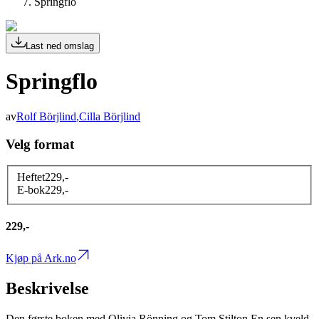
Springflo
Last ned omslag
Springflo
av
Rolf Börjlind
,
Cilla Börjlind
Velg format
Heftet
229
,-
E-bok
229
,-
229,-
Kjøp på Ark.no
Beskrivelse
Den første boken med Olivia Rönning og Tom Stilton.En sen kveld