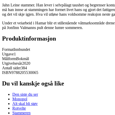
Jahn Leine stammer. Han lever i selvpålagt taushet og begrenser konta
må han innse at stammingen har formet livet hans og gjort det fattigere.
og det vil skje igjen. Hva vil utløse hans voldsomme reaksjon neste g
Under et veiarbeid i Hamar blir et stillestående våtmarksområde dren
på Jonfinn Valmanns pult denne lumre sommeren.
Produktinformasjon
Format
Innbundet
Utgave
1
Målform
Bokmål
Utgivelsesår
2020
Antall sider
384
ISBN
9788205530065
Du vil kanskje også like
Den siste du ser
Monopol
Alt skal bli støv
Rotvelte
Stammeren