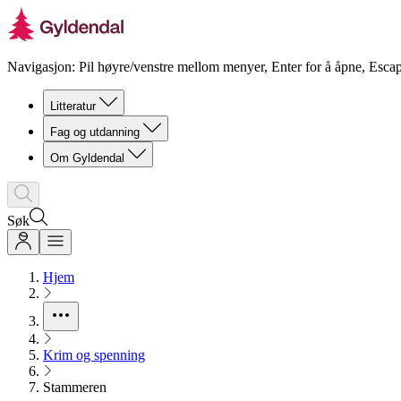
Navigasjon: Pil høyre/venstre mellom menyer, Enter for å åpne, Escap
Litteratur
Fag og utdanning
Om Gyldendal
Søk
Hjem
Krim og spenning
Stammeren