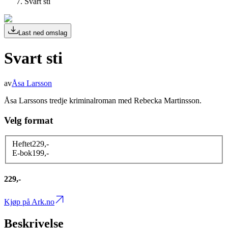
Svart sti
Last ned omslag
Svart sti
av
Åsa Larsson
Åsa Larssons tredje kriminalroman med Rebecka Martinsson.
Velg format
Heftet
229
,-
E-bok
199
,-
229,-
Kjøp på Ark.no
Beskrivelse