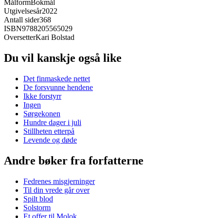
Målform
Bokmål
Utgivelsesår
2022
Antall sider
368
ISBN
9788205565029
Oversetter
Kari Bolstad
Du vil kanskje også like
Det finmaskede nettet
De forsvunne hendene
Ikke forstyrr
Ingen
Sørgekonen
Hundre dager i juli
Stillheten etterpå
Levende og døde
Andre bøker fra forfatterne
Fedrenes misgjerninger
Til din vrede går over
Spilt blod
Solstorm
Et offer til Molok