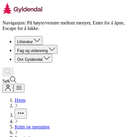
Navigasjon: Pil høyre/venstre mellom menyer, Enter for å åpne,
Escape for å lukke.
Litteratur
Fag og utdanning
Om Gyldendal
Søk
Hjem
Krim og spenning