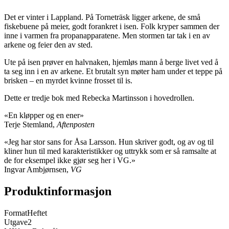
Det er vinter i Lappland. På Torneträsk ligger arkene, de små
fiskebuene på meier, godt forankret i isen. Folk kryper sammen der
inne i varmen fra propanapparatene. Men stormen tar tak i en av
arkene og feier den av sted.
Ute på isen prøver en halvnaken, hjemløs mann å berge livet ved å
ta seg inn i en av arkene. Et brutalt syn møter ham under et teppe på
brisken – en myrdet kvinne frosset til is.
Dette er tredje bok med Rebecka Martinsson i hovedrollen.
«En kløpper og en ener»
Terje Stemland,
Aftenposten
«Jeg har stor sans for Åsa Larsson. Hun skriver godt, og av og til
kliner hun til med karakteristikker og uttrykk som er så ramsalte at
de for eksempel ikke gjør seg her i VG.»
Ingvar Ambjørnsen,
VG
Produktinformasjon
Format
Heftet
Utgave
2