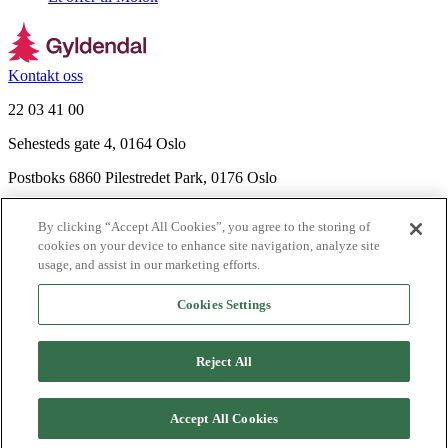
Kontakt oss
22 03 41 00
Sehesteds gate 4, 0164 Oslo
Postboks 6860 Pilestredet Park, 0176 Oslo
Finn frem
By clicking “Accept All Cookies”, you agree to the storing of
Nyhetsbrev
cookies on your device to enhance site navigation, analyze site
Ledige stillinger
usage, and assist in our marketing efforts.
Send inn manus
Cookies Settings
Om Gyldendal
Support
Reject All
Presse
Agency
©
2026
Gyldendal
Accept All Cookies
Personvernerklæringer
Informasjonskapsler