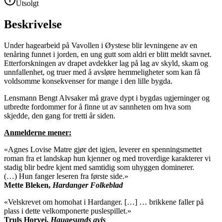
Utsolgt
Beskrivelse
Under hagearbeid på Vavollen i Øystese blir levningene av en
tenåring funnet i jorden, en ung gutt som aldri er blitt meldt savnet.
Etterforskningen av drapet avdekker lag på lag av skyld, skam og
unnfallenhet, og truer med å avsløre hemmeligheter som kan få
voldsomme konsekvenser for mange i den lille bygda.
Lensmann Bengt Alvsaker må grave dypt i bygdas ugjerninger og
utbredte fordommer for å finne ut av sannheten om hva som
skjedde, den gang for tretti år siden.
Anmelderne mener:
«Agnes Lovise Matre gjør det igjen, leverer en spenningsmettet
roman fra et landskap hun kjenner og med troverdige karakterer vi
stadig blir bedre kjent med samtidig som uhyggen dominerer.
(…) Hun fanger leseren fra første side.»
Mette Bleken,
Hardanger Folkeblad
«Velskrevet om homohat i Hardanger. […] … brikkene faller på
plass i dette velkomponerte puslespillet.»
Truls Horvei,
Haugesunds avis