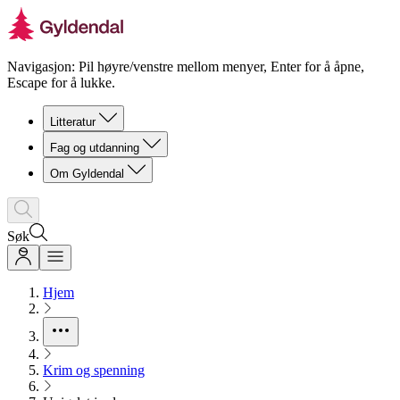
Navigasjon: Pil høyre/venstre mellom menyer, Enter for å åpne,
Escape for å lukke.
Litteratur
Fag og utdanning
Om Gyldendal
Søk
Hjem
Krim og spenning