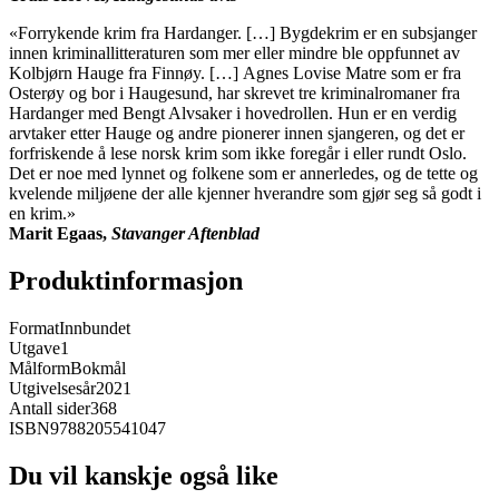
«Forrykende krim fra Hardanger. […] Bygdekrim er en subsjanger
innen kriminallitteraturen som mer eller mindre ble oppfunnet av
Kolbjørn Hauge fra Finnøy. […] Agnes Lovise Matre som er fra
Osterøy og bor i Haugesund, har skrevet tre kriminalromaner fra
Hardanger med Bengt Alvsaker i hovedrollen. Hun er en verdig
arvtaker etter Hauge og andre pionerer innen sjangeren, og det er
forfriskende å lese norsk krim som ikke foregår i eller rundt Oslo.
Det er noe med lynnet og folkene som er annerledes, og de tette og
kvelende miljøene der alle kjenner hverandre som gjør seg så godt i
en krim.»
Marit Egaas,
Stavanger Aftenblad
Produktinformasjon
Format
Innbundet
Utgave
1
Målform
Bokmål
Utgivelsesår
2021
Antall sider
368
ISBN
9788205541047
Du vil kanskje også like