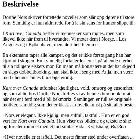
Beskrivelse
Dorthe Nors skriver fortettede noveller som slår opp dørene til store
rom. Samtidig er hun aldri redd for å la sin sans for humor slippe til.
I
Kart over Canada
treffer vi mennesker som møtes, men som
likevel ikke når frem til hverandre. Vi møter dem i Norge, i Los
Angeles og i København, men aldri helt hjemme.
En ektemann taper alle kamper, og det er ikke første gang han har
kjørt ut i skogen. En kvinnelig forfatter losjerer i påfallende nærhet
til sin tidligere elskers mor. En mann må konstatere at det har skjedd
en slags dobbeltbooking, han skal ikke i seng med Anja, men være
med i hennes tantes bursdagsfeiring.
Kart over Canada
utforsker kjærlighet, vold, omsorg og ensomhet,
og som alltid hos Dorthe Nors treffes vi av hennes humor akkurat
når det er i ferd med å bli bekmørkt. Samlingen er full av originale
motiver, samtidig som det er klassisk novellekunst på sitt aller beste.
«Nors er elegant. Ikke kjølig, men stilfull, taktfull. Hun er en god
vert for
Kart over Canada
. Hun viser oss bildene og tekstene sine
og forlater rommet med et lurt smil.» Vidar Kvalshaug,
Bok365
«Hver novelle er et isfjell. Det meste finner sted under overflaten ...