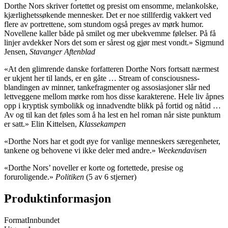
Dorthe Nors skriver fortettet og presist om ensomme, melankolske,
kjærlighetssøkende mennesker. Det er noe stillferdig vakkert ved
flere av portrettene, som stundom også preges av mørk humor.
Novellene kaller både på smilet og mer ubekvemme følelser. På få
linjer avdekker Nors det som er sårest og gjør mest vondt.» Sigmund
Jensen,
Stavanger Aftenblad
«At den glimrende danske forfatteren Dorthe Nors fortsatt nærmest
er ukjent her til lands, er en gåte … Stream of consciousness-
blandingen av minner, tankefragmenter og assosiasjoner slår ned
lettveggene mellom mørke rom hos disse karakterene. Hele liv åpnes
opp i kryptisk symbolikk og innadvendte blikk på fortid og nåtid …
Av og til kan det føles som å ha lest en hel roman når siste punktum
er satt.» Elin Kittelsen,
Klassekampen
«Dorthe Nors har et godt øye for vanlige menneskers særegenheter,
tankene og behovene vi ikke deler med andre.»
Weekendavisen
«Dorthe Nors’ noveller er korte og fortettede, presise og
foruroligende.»
Politiken
(5 av 6 stjerner)
Produktinformasjon
Format
Innbundet