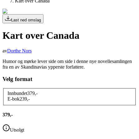
Kart over Canada
Last ned omslag
Kart over Canada
av
Dorthe Nors
Humor og mørke lever side om side i denne nye novellesamlingen
fra en av Skandinavias ypperste forfattere.
Velg format
Innbundet
379
,-
E-bok
239
,-
379,-
Utsolgt