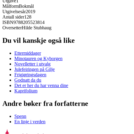
Utgave
1
Målform
Bokmål
Utgivelsesår
2019
Antall sider
128
ISBN
9788205523814
Oversetter
Hilde Stubhaug
Du vil kanskje også like
Ettermiddager
Minotauren og Kyborgen
Novelletter i utvalg
Julefeiringen på Gilje
Frigjøringsdagen
Godnatt da du
Det er her du har venna dine
Kaprifolium
Andre bøker fra forfatterne
Spenn
En linje i verden