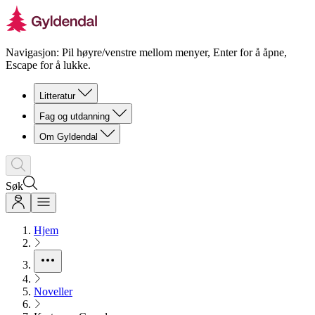
Navigasjon: Pil høyre/venstre mellom menyer, Enter for å åpne,
Escape for å lukke.
Litteratur
Fag og utdanning
Om Gyldendal
Søk
Hjem
Noveller