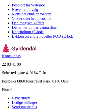
Postkort fra Waterloo
Noveller i utvalg
Mens det ennå er for sent
Vokter over kroppens dal
Den magiske koffert
Det er her du har venna dine
Kaprifolium (E-bok)
Lykken og andre noveller POD (E-bok)
Kontakt oss
22 03 41 00
Sehesteds gate 4, 0164 Oslo
Postboks 6860 Pilestredet Park, 0176 Oslo
Finn frem
Nyhetsbrev
Ledige stillinger
Send inn manus