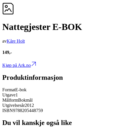
Nattegjester E-BOK
av
Kåre Holt
149,-
Kjøp på Ark.no
Produktinformasjon
Format
E-bok
Utgave
1
Målform
Bokmål
Utgivelsesår
2012
ISBN
9788205448759
Du vil kanskje også like