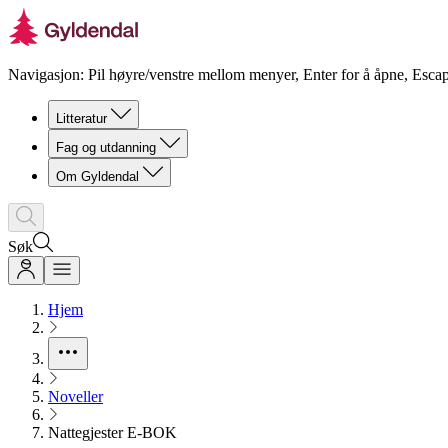
Navigasjon: Pil høyre/venstre mellom menyer, Enter for å åpne, Escap
Litteratur
Fag og utdanning
Om Gyldendal
Søk
Hjem
Noveller
Nattegjester E-BOK