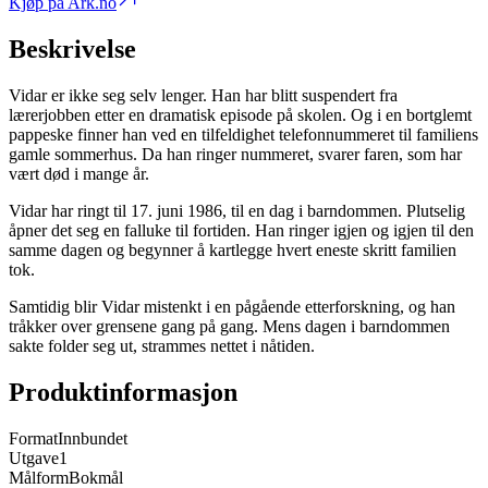
Kjøp på Ark.no
Beskrivelse
Vidar er ikke seg selv lenger. Han har blitt suspendert fra
lærerjobben etter en dramatisk episode på skolen. Og i en bortglemt
pappeske finner han ved en tilfeldighet telefonnummeret til familiens
gamle sommerhus. Da han ringer nummeret, svarer faren, som har
vært død i mange år.
Vidar har ringt til 17. juni 1986, til en dag i barndommen. Plutselig
åpner det seg en falluke til fortiden. Han ringer igjen og igjen til den
samme dagen og begynner å kartlegge hvert eneste skritt familien
tok.
Samtidig blir Vidar mistenkt i en pågående etterforskning, og han
tråkker over grensene gang på gang. Mens dagen i barndommen
sakte folder seg ut, strammes nettet i nåtiden.
Produktinformasjon
Format
Innbundet
Utgave
1
Målform
Bokmål