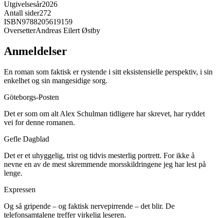
Utgivelsesår
2026
Antall sider
272
ISBN
9788205619159
Oversetter
Andreas Eilert Østby
Anmeldelser
En roman som faktisk er rystende i sitt eksistensielle perspektiv, i sin
enkelhet og sin mangesidige sorg.
Göteborgs-Posten
Det er som om alt Alex Schulman tidligere har skrevet, har ryddet
vei for denne romanen.
Gefle Dagblad
Det er et uhyggelig, trist og tidvis mesterlig portrett. For ikke å
nevne en av de mest skremmende morsskildringene jeg har lest på
lenge.
Expressen
Og så gripende – og faktisk nervepirrende – det blir. De
telefonsamtalene treffer virkelig leseren.