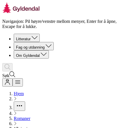
Navigasjon: Pil høyre/venstre mellom menyer, Enter for å åpne,
Escape for å lukke.
Litteratur
Fag og utdanning
Om Gyldendal
Søk
Hjem
Romaner