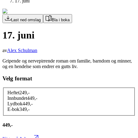
17. juni
Last ned omslag
Bla i boka
17. juni
av
Alex Schulman
Gripende og nervepirrende roman om familie, barndom og minner,
og en hendelse som endrer en gutts liv.
Velg format
Heftet
249
,-
Innbundet
449
,-
Lydbok
449
,-
E-bok
349
,-
449,-