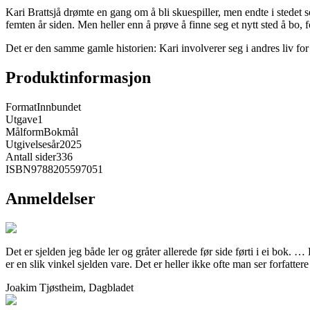
Kari Brattsjå drømte en gang om å bli skuespiller, men endte i stedet so
femten år siden. Men heller enn å prøve å finne seg et nytt sted å bo,
Det er den samme gamle historien: Kari involverer seg i andres liv for å
Produktinformasjon
Format
Innbundet
Utgave
1
Målform
Bokmål
Utgivelsesår
2025
Antall sider
336
ISBN
9788205597051
Anmeldelser
Det er sjelden jeg både ler og gråter allerede før side førti i ei bok. 
er en slik vinkel sjelden vare. Det er heller ikke ofte man ser forfatter
Joakim Tjøstheim, Dagbladet