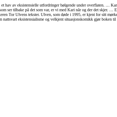
t hav av eksistensielle utfordringer bølgende under overflaten. … Kari
m ser tilbake på det som var, er vi med Kari når og der det skjer. … Ei
ikeren Tor Ulvens tekster. Ulven, som døde i 1995, er kjent for sitt mør
tt­svart eksistensialisme og velkjent situasjons­komikk gjør boken til 