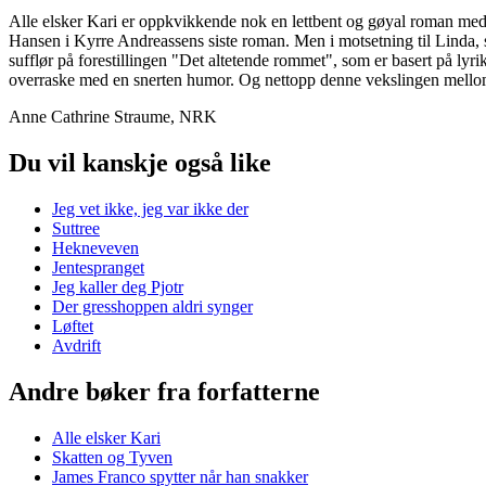
Alle elsker Kari er oppkvikkende nok en lettbent og gøyal roman med e
Hansen i Kyrre Andreassens siste roman. Men i motsetning til Linda, so
sufflør på forestillingen "Det altetende rommet", som er basert på lyr
overraske med en snerten humor. Og nettopp denne vekslingen mellom na
Anne Cathrine Straume, NRK
Du vil kanskje også like
Jeg vet ikke, jeg var ikke der
Suttree
Hekneveven
Jentespranget
Jeg kaller deg Pjotr
Der gresshoppen aldri synger
Løftet
Avdrift
Andre bøker fra forfatterne
Alle elsker Kari
Skatten og Tyven
James Franco spytter når han snakker