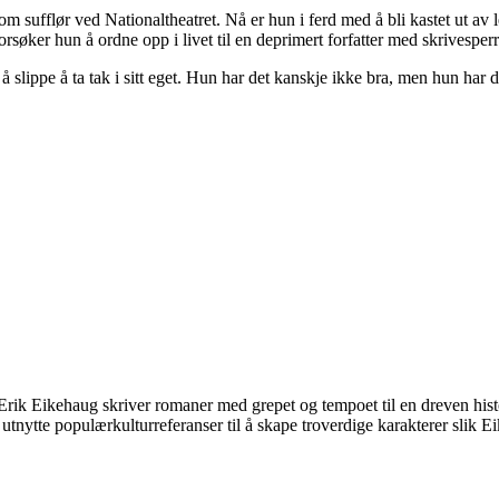
m sufflør ved Nationaltheatret. Nå er hun i ferd med å bli kastet ut av l
 forsøker hun å ordne opp i livet til en deprimert forfatter med skrives
 slippe å ta tak i sitt eget. Hun har det kanskje ikke bra, men hun har d
… Erik Eikehaug skriver romaner med grepet og tempoet til en dreven histor
e utnytte populærkulturreferanser til å skape troverdige karakterer slik E