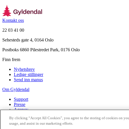
Kontakt oss
22 03 41 00
Sehesteds gate 4, 0164 Oslo
Postboks 6860 Pilestredet Park, 0176 Oslo
Finn frem
Nyhetsbrev
Ledige stillinger
Send inn manus
Om Gyldendal
Support
Presse
Agency
By clicking “Accept All Cookies”, you agree to the storing of cookies on you
©
2026
Gyldendal
usage, and assist in our marketing efforts.
Personvernerklæringer
Informasjonskapsler