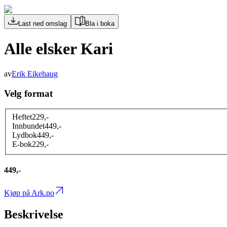
Last ned omslag
Bla i boka
Alle elsker Kari
av
Erik Eikehaug
Velg format
Heftet
229
,-
Innbundet
449
,-
Lydbok
449
,-
E-bok
229
,-
449,-
Kjøp på Ark.no
Beskrivelse