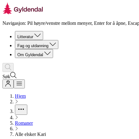
Navigasjon: Pil høyre/venstre mellom menyer, Enter for å åpne, Escap
Litteratur
Fag og utdanning
Om Gyldendal
Søk
Hjem
Romaner
Alle elsker Kari