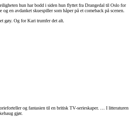
eiligheten hun har bodd i siden hun flyttet fra Drangedal til Oslo for
perre og en avdanket skuespiller som håper på et comeback på scenen.
et gøy. Og for Kari trumfer det alt.
ieforteller og fantasien til en britisk TV-serieskaper. … I litteraturen
ikehaug gjør.