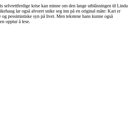
s selvrettferdige krise kan minne om den lange utblåsningen til Linda
kehaug lar også alvoret snike seg inn på en original måte: Kari er
ke og pessimistiske syn på livet. Men tekstene hans kunne også
en opptur å lese.