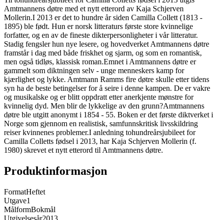
Amtmannens døtre med et nytt etterord av Kaja Schjerven
Mollerin.I 2013 er det to hundre år siden Camilla Collett (1813 -
1895) ble født. Hun er norsk litteraturs første store kvinnelige
forfatter, og en av de fineste dikterpersonligheter i vår litteratur.
Stadig fengsler hun nye lesere, og hovedverket Amtmannens døtre
framstår i dag med både friskhet og sjarm, og som en romantisk,
men også tidløs, klassisk roman.Emnet i Amtmannens døtre er
gammelt som diktningen selv - unge menneskers kamp for
kjærlighet og lykke. Amtmann Ramms fire døtre skulle etter tidens
syn ha de beste betingelser for å seire i denne kampen. De er vakre
og musikalske og er blitt oppdratt etter anerkjente mønstre for
kvinnelig dyd. Men blir de lykkelige av den grunn?Amtmannens
døtre ble utgitt anonymt i 1854 - 55. Boken er det første diktverket i
Norge som gjennom en realistisk, samfunnskritisk livsskildring
reiser kvinnenes problemer.I anledning tohundreårsjubileet for
Camilla Colletts fødsel i 2013, har Kaja Schjerven Mollerin (f.
1980) skrevet et nytt etterord til Amtmannens døtre.
Produktinformasjon
Format
Heftet
Utgave
1
Målform
Bokmål
Utgivelsesår
2013