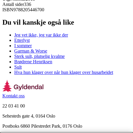
Antall sider
336
ISBN
9788205446700
Du vil kanskje også like
Jeg vet ikke, jeg var ikke der
Etterlyst
I sommer
Garman & Worse
Sterk sult, plutselig kvalme
Brødrene Henriksen
Sult
Hva hun klager over når hun klager over husarbeidet
Kontakt oss
22 03 41 00
Sehesteds gate 4, 0164 Oslo
Postboks 6860 Pilestredet Park, 0176 Oslo