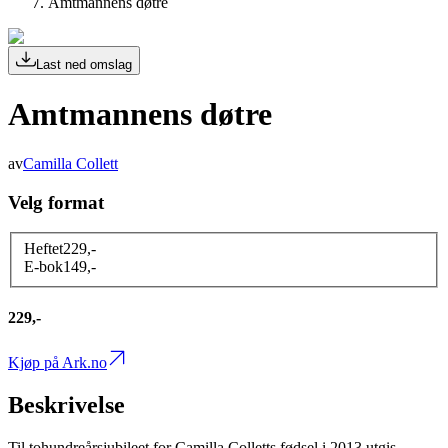
Amtmannens døtre
Last ned omslag
Amtmannens døtre
av
Camilla Collett
Velg format
Heftet
229
,-
E-bok
149
,-
229,-
Kjøp på Ark.no
Beskrivelse
Til tohundreårsjubileet for Camilla Colletts fødsel i 2013 utgis