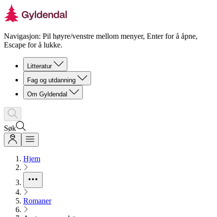
Navigasjon: Pil høyre/venstre mellom menyer, Enter for å åpne,
Escape for å lukke.
Litteratur
Fag og utdanning
Om Gyldendal
Søk
Hjem
Romaner