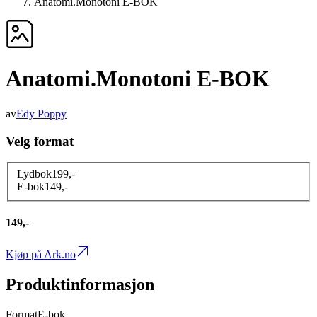
Anatomi.Monotoni E-BOK
Anatomi.Monotoni E-BOK
av
Edy Poppy
Velg format
Lydbok
199
,-
E-bok
149
,-
149,-
Kjøp på Ark.no
Produktinformasjon
Format
E-bok