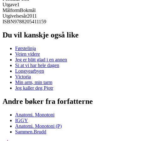
Utgave
1
Målform
Bokmål
Utgivelsesår
2011
ISBN
9788205411159
Du vil kanskje også like
Førstelinja
Veien videre
Jeg er blitt glad i en annen
Si at vi har hele dagen
Longyearbyen
Victoria
Min arm, min tarm
Jeg kaller deg Pjotr
Andre bøker fra forfatterne
Anatomi. Monotoni
IGGY
Anatomi. Monotoni (P)
Sammen.Brudd