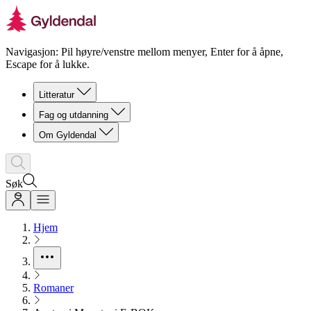
Navigasjon: Pil høyre/venstre mellom menyer, Enter for å åpne,
Escape for å lukke.
Litteratur
Fag og utdanning
Om Gyldendal
Søk
Hjem
Romaner