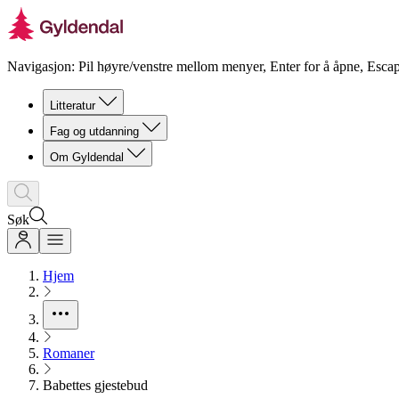
Navigasjon: Pil høyre/venstre mellom menyer, Enter for å åpne, Escap
Litteratur
Fag og utdanning
Om Gyldendal
Søk
Hjem
Romaner
Babettes gjestebud