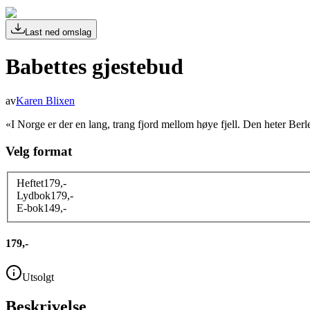
Last ned omslag
Babettes gjestebud
av
Karen Blixen
«I Norge er der en lang, trang fjord mellom høye fjell. Den heter Berl
Velg format
Heftet
179
,-
Lydbok
179
,-
E-bok
149
,-
179,-
Utsolgt
Beskrivelse