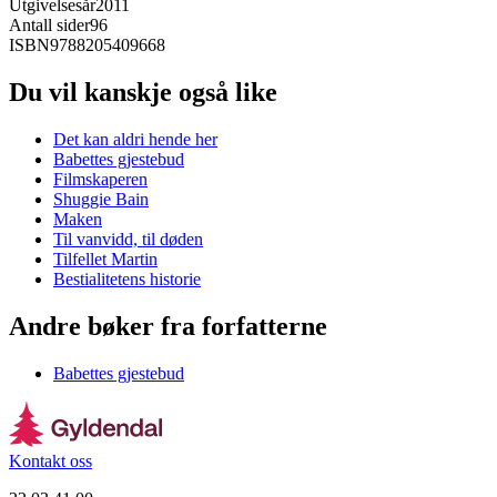
Utgivelsesår
2011
Antall sider
96
ISBN
9788205409668
Du vil kanskje også like
Det kan aldri hende her
Babettes gjestebud
Filmskaperen
Shuggie Bain
Maken
Til vanvidd, til døden
Tilfellet Martin
Bestialitetens historie
Andre bøker fra forfatterne
Babettes gjestebud
Kontakt oss