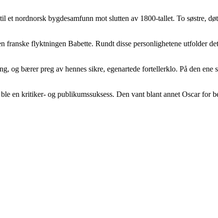
l et nordnorsk bygdesamfunn mot slutten av 1800-tallet. To søstre, døtre
en franske flyktningen Babette. Rundt disse personlighetene utfolder de
ng, og bærer preg av hennes sikre, egenartede fortellerklo. På den ene 
, ble en kritiker- og publikumssuksess. Den vant blant annet Oscar for be