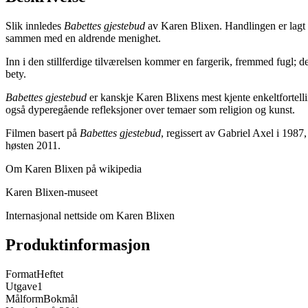
Slik innledes
Babettes gjestebud
av Karen Blixen. Handlingen er lagt ti
sammen med en aldrende menighet.
Inn i den stillferdige tilværelsen kommer en fargerik, fremmed fugl; d
bety.
Babettes gjestebud
er kanskje Karen Blixens mest kjente enkeltfortelli
også dyperegående refleksjoner over temaer som religion og kunst.
Filmen basert på
Babettes gjestebud
, regissert av Gabriel Axel i 1987
høsten 2011.
Om Karen Blixen på wikipedia
Karen Blixen-museet
Internasjonal nettside om Karen Blixen
Produktinformasjon
Format
Heftet
Utgave
1
Målform
Bokmål