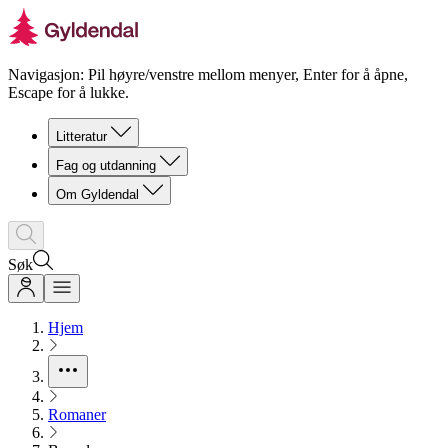
Navigasjon: Pil høyre/venstre mellom menyer, Enter for å åpne,
Escape for å lukke.
Litteratur
Fag og utdanning
Om Gyldendal
Søk
Hjem
Romaner