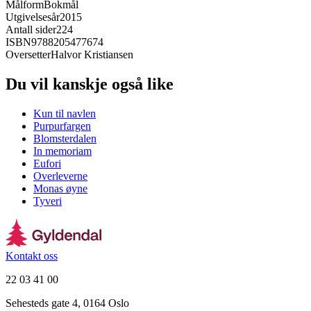
Målform
Bokmål
Utgivelsesår
2015
Antall sider
224
ISBN
9788205477674
Oversetter
Halvor Kristiansen
Du vil kanskje også like
Kun til navlen
Purpurfargen
Blomsterdalen
In memoriam
Eufori
Overleverne
Monas øyne
Tyveri
Kontakt oss
22 03 41 00
Sehesteds gate 4, 0164 Oslo