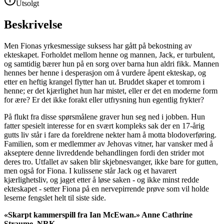
Utsolgt
Beskrivelse
Men Fionas yrkesmessige suksess har gått på bekostning av
ekteskapet. Forholdet mellom henne og mannen, Jack, er turbulent,
og samtidig bærer hun på en sorg over barna hun aldri fikk. Mannen
hennes ber henne i desperasjon om å vurdere åpent ekteskap, og
etter en heftig krangel flytter han ut. Bruddet skaper et tomrom i
henne; er det kjærlighet hun har mistet, eller er det en moderne form
for ære? Er det ikke forakt eller utfrysning hun egentlig frykter?
På flukt fra disse spørsmålene graver hun seg ned i jobben. Hun
fatter spesielt interesse for en svært kompleks sak der en 17-årig
gutts liv står i fare da foreldrene nekter ham å motta blodoverføring.
Familien, som er medlemmer av Jehovas vitner, har vansker med å
akseptere denne livreddende behandlingen fordi den strider mot
deres tro. Utfallet av saken blir skjebnesvanger, ikke bare for gutten,
men også for Fiona. I kulissene står Jack og et havarert
kjærlighetsliv, og jaget etter å løse saken - og ikke minst redde
ekteskapet - setter Fiona på en nervepirrende prøve som vil holde
leserne fengslet helt til siste side.
«Skarpt kammerspill fra Ian McEwan.» Anne Cathrine
Straume, NRK