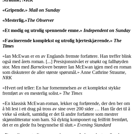
«Gripende.»
Mail on Sunday
«Mesterlig.»
The Observer
«Et modig og utrolig spennende emne.»
Independent on Sunday
«Fascinerende komplekst og utrolig hjerteskjærende.»
The
Times
«Ian McEwan er en av Englands fremste forfattere. Han treffer blink
også med årets roman. [...] Presisjonsnivået er utsøkt og fallhøyden
stor. Men med
Barneloven
berører Ian McEwan igjen med en roman
som diskuterer de aller største spørsmål.» Anne Cathrine Straume,
NRK
«Hvert ord teller: En har fornemmelsen av et komplekst stykke
fremført av en mesterlig solist.»
The Times
«En klassisk McEwan-roman, lekker og forførende, der den ber om
å bli lest i ett drag på tross av sine over 200 sider … Han får det til å
virke så enkelt, samtidig er det få andre forfattere som mestrer
skjønnlitteratur som ham. Så dyktig komponert og feilfritt fremført,
det er en glede fra begynnelse til slutt.»
Evening Standard