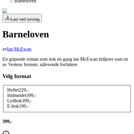
Barneloven
Last ned omslag
Barneloven
av
Ian McEwan
En gripende roman som nok en gang lan McEwan briljerer som en
av Vestens fremste, nålevende forfattere.
Velg format
Heftet
229
,-
Innbundet
399
,-
Lydbok
399
,-
E-bok
199
,-
399,-