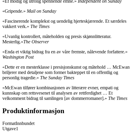
«Et modig og utrolig spennende emne.»
Independent on Sunday
«Gripende.»
Mail on Sunday
«Fascinerende komplekst og uendelig hjerteskjærende. Et særdeles
vakkert verk.»
The Times
«Uvanlig kontrollert, måteholden og presis skjønnlitteratur.
Mesterlig.»
The Observer
«Enda et viktig bidrag fra en av våre fremste, nålevende forfattere.»
Washington Post
«Dette er en mesterklasse i presisjonskunst og måtehold … McEwan
briljerer med detaljene som former bakteppet til en offentlig og
personlig tragedie.»
The Sunday Times
«McEwan tilfører kombinasjonen av litterære evner, empati og
kunnskap om rettsvesenet til analysen av rettferdighet … Et
velkomment bidrag til samlingen [av dommerromaner].»
The Times
Produktinformasjon
Format
Innbundet
Utgave
1