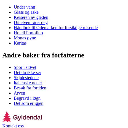
Under vann
Glass og aske
Keiseren av gleden
Dit elven fører deg
Håndbok til Ødemarken for forsiktige reisende
Hotell Portofino
Monas øyne
Karitas
Andre bøker fra forfatterne
Spor i støvet
Det du ikke ser
Skjulestedene
Italienske netter
Besøk fra fortiden
Arven
Begravd i løgn
Det som er igjen
Kontakt oss