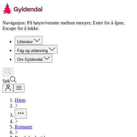
Navigasjon: Pil høyre/venstre mellom menyer, Enter for å åpne,
Escape for å lukke.
Litteratur
Fag og utdanning
Om Gyldendal
Søk
Hjem
Romaner