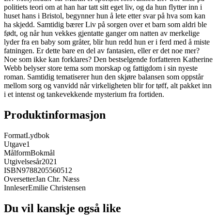
politiets teori om at han har tatt sitt eget liv, og da hun flytter inn i
huset hans i Bristol, begynner hun å lete etter svar på hva som kan
ha skjedd. Samtidig bærer Liv på sorgen over et barn som aldri ble
født, og når hun vekkes gjentatte ganger om natten av merkelige
lyder fra en baby som gråter, blir hun redd hun er i ferd med å miste
fatningen. Er dette bare en del av fantasien, eller er det noe mer?
Noe som ikke kan forklares? Den bestselgende forfatteren Katherine
Webb belyser store tema som morskap og fattigdom i sin nyeste
roman. Samtidig tematiserer hun den skjøre balansen som oppstår
mellom sorg og vanvidd når virkeligheten blir for tøff, alt pakket inn
i et intenst og tankevekkende mysterium fra fortiden.
Produktinformasjon
Format
Lydbok
Utgave
1
Målform
Bokmål
Utgivelsesår
2021
ISBN
9788205560512
Oversetter
Jan Chr. Næss
Innleser
Emilie Christensen
Du vil kanskje også like