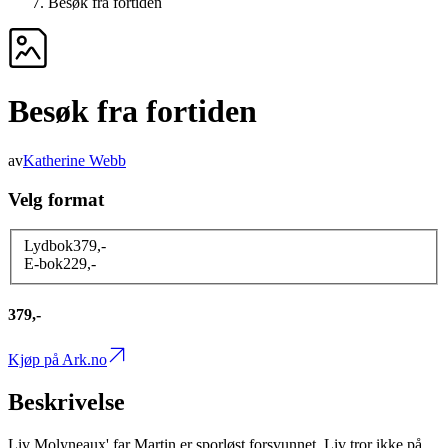
Besøk fra fortiden
Besøk fra fortiden
av
Katherine Webb
Velg format
Lydbok
379
,-
E-bok
229
,-
379,-
Kjøp på Ark.no
Beskrivelse
Liv Molyneaux' far Martin er sporløst forsvunnet. Liv tror ikke på