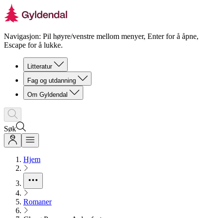
Navigasjon: Pil høyre/venstre mellom menyer, Enter for å åpne,
Escape for å lukke.
Litteratur
Fag og utdanning
Om Gyldendal
Søk
Hjem
Romaner