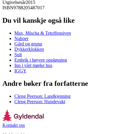
Utgivelsesår
2015
ISBN
9788205487017
Du vil kanskje også like
Max, Mischa & Tetoffensiven
Naboer
Gård og grunn
Dykkerklokken
Sult
Embrik i høyere oppløsning
Inn i vårt mørke hus
IGGY
Andre bøker fra forfatterne
Cleng Peerson: Landkjenning
Cleng Peerson: Hundevakt
Kontakt oss