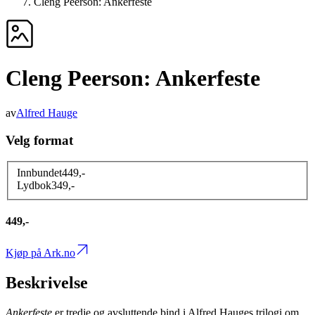
Cleng Peerson: Ankerfeste
Cleng Peerson: Ankerfeste
av
Alfred Hauge
Velg format
Innbundet
449
,-
Lydbok
349
,-
449,-
Kjøp på Ark.no
Beskrivelse
Ankerfeste
er tredje og avsluttende bind i Alfred Hauges trilogi om