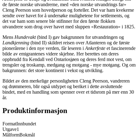
de første norske utvandrerne, med «den norske utvandrings far»
Cleng Peerson som hovedperson og forteller. Det var ham kvekerne
sendte over havet for å undersøke mulighetene for settlements, og
det var ham som senere ble stifinner for den første flokken
utvandrere som drog over havet med sluppen «Restauration» i 1825.
Mens
Hundevakt
(bind I) gav bakgrunnen for utvandringen og
Landkjenning
(bind II) skildret reisen over Atlanteren og de første
pionerårene i den nye verden, får leseren i
Ankerfeste
et fascinerende
bilde av emigrantenes videre skjebne. Her berettes om deres
oppbrudd fra Kendall ved Ontariosjøen og deres ferd mot vest, om
trengsler og troskamp, medgang og motgang - mye motgang. Og om
bakgrunnen: det store kontinent i vekst og utvikling.
Bildet av den merkelige personligheten Cleng Peerson, vandreren
og drømmeren, blir også utdypet og beriket i dette avsluttende
bindet, med en handling som spenner over et tidsrom på mer enn 30
år.
Produktinformasjon
Format
Innbundet
Utgave
1
Målform
Bokmål