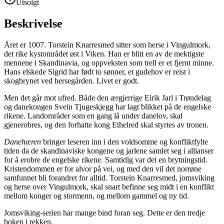
Utsolgt
Beskrivelse
Året er 1007. Torstein Knarresmed sitter som herse i Vingulmork,
det rike kystområdet øst i Viken. Han er blitt en av de mektigste
mennene i Skandinavia, og oppveksten som trell er et fjernt minne.
Hans elskede Sigrid har født to sønner, et gudehov er reist i
skogbrynet ved hersegården. Livet er godt.
Men det går mot ufred. Både den ærgjerrige Eirik Jarl i Trøndelag
og danekongen Svein Tjugeskjegg har lagt blikket på de engelske
rikene. Landområder som en gang lå under danelov, skal
gjenerobres, og den forhatte kong Ethelred skal styrtes av tronen.
Danehæren
bringer leseren inn i den voldsomme og konfliktfylte
tiden da de skandinaviske kongene og jarlene samlet seg i allianser
for å erobre de engelske rikene. Samtidig var det en brytningstid.
Kristendommen er for alvor på vei, og med den vil det norrøne
samfunnet bli forandret for alltid. Torstein Knarresmed, jomsviking
og herse over Vingulmork, skal snart befinne seg midt i en konflikt
mellom konger og stormenn, og mellom gammel og ny tid.
Jomsviking-serien har mange bind foran seg. Dette er den tredje
boken i rekken.