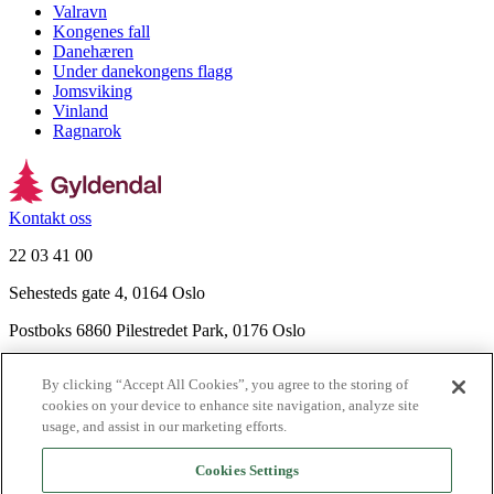
Valravn
Kongenes fall
Danehæren
Under danekongens flagg
Jomsviking
Vinland
Ragnarok
Kontakt oss
22 03 41 00
Sehesteds gate 4, 0164 Oslo
Postboks 6860 Pilestredet Park, 0176 Oslo
Finn frem
By clicking “Accept All Cookies”, you agree to the storing of
Nyhetsbrev
cookies on your device to enhance site navigation, analyze site
Ledige stillinger
usage, and assist in our marketing efforts.
Send inn manus
Cookies Settings
Om Gyldendal