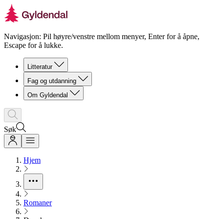
Navigasjon: Pil høyre/venstre mellom menyer, Enter for å åpne,
Escape for å lukke.
Litteratur
Fag og utdanning
Om Gyldendal
Søk
Hjem
Romaner