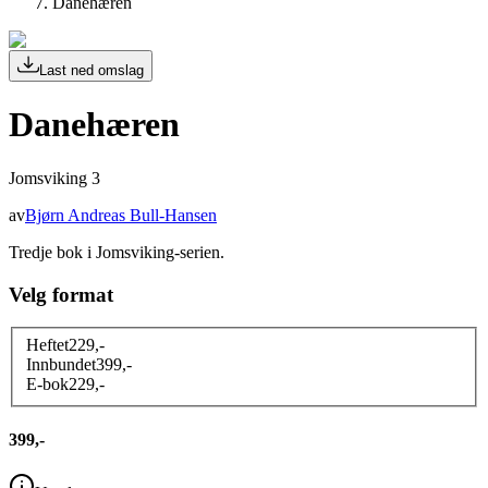
Danehæren
Last ned omslag
Danehæren
Jomsviking 3
av
Bjørn Andreas Bull-Hansen
Tredje bok i Jomsviking-serien.
Velg format
Heftet
229
,-
Innbundet
399
,-
E-bok
229
,-
399,-