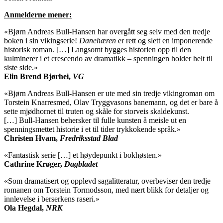
Anmelderne mener:
«Bjørn Andreas Bull-Hansen har overgått seg selv med den tredje
boken i sin vikingserie!
Danehæren
er rett og slett en imponerende
historisk roman. […] Langsomt bygges historien opp til den
kulminerer i et crescendo av dramatikk – spenningen holder helt til
siste side.»
Elin Brend Bjørhei,
VG
«Bjørn Andreas Bull-Hansen er ute med sin tredje vikingroman om
Torstein Knarresmed, Olav Tryggvasons banemann, og det er bare å
sette mjødhornet til truten og skåle for storveis skaldekunst.
[…] Bull-Hansen behersker til fulle kunsten å meisle ut en
spenningsmettet historie i et til tider trykkokende språk.»
Christen Hvam,
Fredriksstad Blad
«Fantastisk serie […] et høydepunkt i bokhøsten.»
Cathrine Krøger,
Dagbladet
«Som dramatisert og opplevd sagalitteratur, overbeviser den tredje
romanen om Torstein Tormodsson, med nært blikk for detaljer og
innlevelse i berserkens raseri.»
Ola Hegdal,
NRK