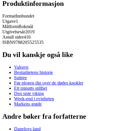
Produktinformasjon
Format
Innbundet
Utgave
1
Målform
Bokmål
Utgivelsesår
2019
Antall sider
416
ISBN
9788205525535
Du vil kanskje også like
Valravn
Bestialitetens historie
Suttree
Før plogen din over de dødes knokler
Ett minutts stillhet
Den siste viking
Week-end i evigheten
Markens grøde
Andre bøker fra forfatterne
Danelovs land