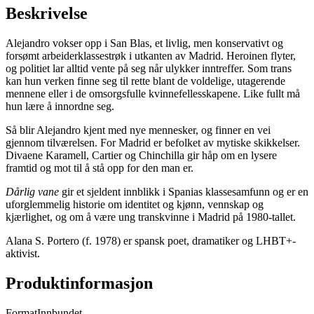
Beskrivelse
Alejandro vokser opp i San Blas, et livlig, men konservativt og
forsømt arbeiderklassestrøk i utkanten av Madrid. Heroinen flyter,
og politiet lar alltid vente på seg når ulykker inntreffer. Som trans
kan hun verken finne seg til rette blant de voldelige, utagerende
mennene eller i de omsorgsfulle kvinnefellesskapene. Like fullt må
hun lære å innordne seg.
Så blir Alejandro kjent med nye mennesker, og finner en vei
gjennom tilværelsen. For Madrid er befolket av mytiske skikkelser.
Divaene Karamell, Cartier og Chinchilla gir håp om en lysere
framtid og mot til å stå opp for den man er.
Dårlig vane
gir et sjeldent innblikk i Spanias klassesamfunn og er en
uforglemmelig historie om identitet og kjønn, vennskap og
kjærlighet, og om å være ung transkvinne i Madrid på 1980-tallet.
Alana S. Portero (f. 1978) er spansk poet, dramatiker og LHBT+-
aktivist.
Produktinformasjon
Format
Innbundet