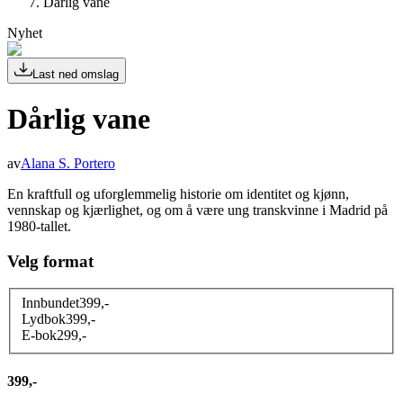
Dårlig vane
Nyhet
Last ned omslag
Dårlig vane
av
Alana S. Portero
En kraftfull og uforglemmelig historie om identitet og kjønn,
vennskap og kjærlighet, og om å være ung transkvinne i Madrid på
1980-tallet.
Velg format
Innbundet
399
,-
Lydbok
399
,-
E-bok
299
,-
399,-