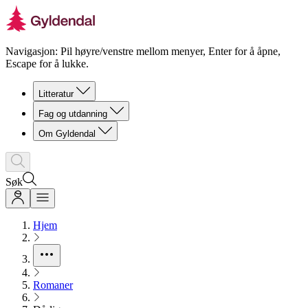
Navigasjon: Pil høyre/venstre mellom menyer, Enter for å åpne,
Escape for å lukke.
Litteratur
Fag og utdanning
Om Gyldendal
Søk
Hjem
Romaner