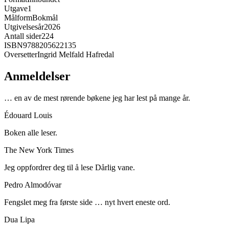
Utgave
1
Målform
Bokmål
Utgivelsesår
2026
Antall sider
224
ISBN
9788205622135
Oversetter
Ingrid Melfald Hafredal
Anmeldelser
… en av de mest rørende bøkene jeg har lest på mange år.
Édouard Louis
Boken alle leser.
The New York Times
Jeg oppfordrer deg til å lese Dårlig vane.
Pedro Almodóvar
Fengslet meg fra første side … nyt hvert eneste ord.
Dua Lipa