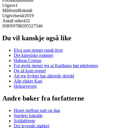
Format
Innbundet
Utgave
1
Målform
Bokmål
Utgivelsesår
2019
Antall sider
432
ISBN
9788205527546
Du vil kanskje også like
Elva som renner rundt livet
Det kinesiske rommet
Habeas Corpus
For øvrig mener jeg at Karthago bør ødelegges
Og så kom regnet
Alt jeg frykter har allerede skjedd
Alle elsker Kari
Hekneveven
Andre bøker fra forfatterne
Huset mellom natt og dag
Speilets bakside
Soldathjerte
Det levende mørket