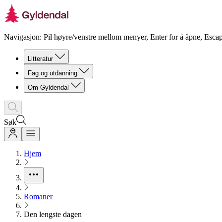
Navigasjon: Pil høyre/venstre mellom menyer, Enter for å åpne, Escap
Litteratur
Fag og utdanning
Om Gyldendal
Søk
Hjem
Romaner
Den lengste dagen