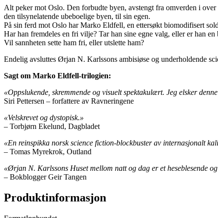
Alt peker mot Oslo. Den forbudte byen, avstengt fra omverden i over 2
den tilsynelatende ubeboelige byen, til sin egen.
På sin ferd mot Oslo har Marko Eldfell, en ettersøkt biomodifisert so
Har han fremdeles en fri vilje? Tar han sine egne valg, eller er han en 
Vil sannheten sette ham fri, eller utslette ham?
Endelig avsluttes Ørjan N. Karlssons ambisiøse og underholdende scie
Sagt om Marko Eldfell-trilogien:
«Oppslukende, skremmende og visuelt spektakulært. Jeg elsker denne
Siri Pettersen – forfattere av Ravneringene
«Velskrevet og dystopisk.»
– Torbjørn Ekelund, Dagbladet
«En reinspikka norsk science fiction-blockbuster av internasjonalt kal
– Tomas Myrekrok, Outland
«Ørjan N. Karlssons Huset mellom natt og dag er et heseblesende og v
– Bokblogger Geir Tangen
Produktinformasjon