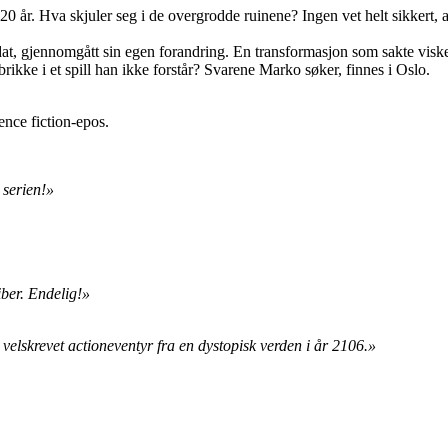
0 år. Hva skjuler seg i de overgrodde ruinene? Ingen vet helt sikkert, 
ldat, gjennomgått sin egen forandring. En transformasjon som sakte vis
brikke i et spill han ikke forstår? Svarene Marko søker, finnes i Oslo.
nce fiction-epos.
 serien!»
iber. Endelig!»
elskrevet actioneventyr fra en dystopisk verden i år 2106.»