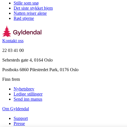
Stille som snø
Det siste stykket hjem
Natten reiser alene
Rød stjerne
Kontakt oss
22 03 41 00
Sehesteds gate 4, 0164 Oslo
Postboks 6860 Pilestredet Park, 0176 Oslo
Finn frem
Nyhetsbrev
Ledige stillinger
Send inn manus
Om Gyldendal
Support
Presse