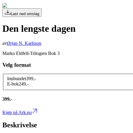
Last ned omslag
Den lengste dagen
av
Ørjan N. Karlsson
Marko Eldfell-Trilogien Bok 3
Velg format
Innbundet
399
,-
E-bok
249
,-
399,-
Kjøp på Ark.no
Beskrivelse