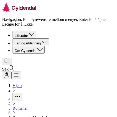
Navigasjon: Pil høyre/venstre mellom menyer, Enter for å åpne,
Escape for å lukke.
Litteratur
Fag og utdanning
Om Gyldendal
Søk
Hjem
Romaner