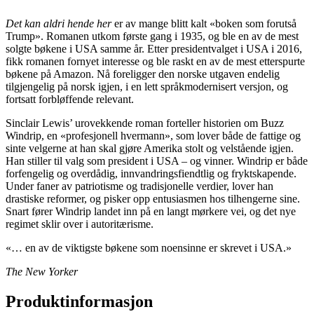
Det kan aldri hende her
er av mange blitt kalt «boken som forutså
Trump». Romanen utkom første gang i 1935, og ble en av de mest
solgte bøkene i USA samme år. Etter presidentvalget i USA i 2016,
fikk romanen fornyet interesse og ble raskt en av de mest etterspurte
bøkene på Amazon. Nå foreligger den norske utgaven endelig
tilgjengelig på norsk igjen, i en lett språkmodernisert versjon, og
fortsatt forbløffende relevant.
Sinclair Lewis’ urovekkende roman forteller historien om Buzz
Windrip, en «profesjonell hvermann», som lover både de fattige og
sinte velgerne at han skal gjøre Amerika stolt og velstående igjen.
Han stiller til valg som president i USA – og vinner. Windrip er både
forfengelig og overdådig, innvandringsfiendtlig og fryktskapende.
Under faner av patriotisme og tradisjonelle verdier, lover han
drastiske reformer, og pisker opp entusiasmen hos tilhengerne sine.
Snart fører Windrip landet inn på en langt mørkere vei, og det nye
regimet sklir over i autoritærisme.
«… en av de viktigste bøkene som noensinne er skrevet i USA.»
The New Yorker
Produktinformasjon