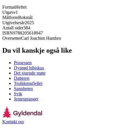
Format
Heftet
Utgave
1
Målform
Bokmål
Utgivelsesår
2025
Antall sider
384
ISBN
9788205618947
Oversetter
Carl Joachim Hambro
Du vil kanskje også like
Prosessen
Dyprød hibiskus
Det sjuende møte
Datteren
Trolldomsfjellet
Sannheten
Svik
Jentespranget
Kontakt oss