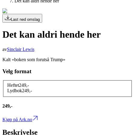
Det kan aldri hende her
Last ned omslag
Det kan aldri hende her
av
Sinclair Lewis
Kalt «boken som forutså Trump»
Velg format
Heftet
249
,-
Lydbok
249
,-
249,-
Kjøp på Ark.no
Beskrivelse