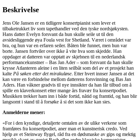
Beskrivelse
Jens Ole Jansen er en tidligere konsertpianist som lever et
tilbaketrukket liv som tapethandler ved den tyske nordsjøkysten.
Hans datter Evelyn forsvant da hun skulle seile ut til den
avsidesliggende øya Foula vest for Shetland. Været i området var
bra, og hun var en erfaren seiler. Båten ble funnet, men hun var
borte. Jansen fortviler over ikke å vite hva som skjedde. Han
oppdager at datteren var opptatt av skjebnen til en nederlandsk
performancekunstner – Bas Jan Ader – som forsvant da han skulle
krysse Atlanteren aleine i en liten seilbåt som del av et prosjekt han
kalte
På søken etter det mirakuløse
. Etter hvert innser Jansen at det
kan være en forbindelse mellom datterens forsvinning og Bas Jan
Aders. Han våkner gradvis til nye innsikter da han får tilbud om å
spille en klaverkonsert etter mange års fravær fra konsertpodiet.
Musikken trekker ham inn i både fortid, nåtid og framtid, og han blir
langsomt i stand til å forsøke å si det som ikke kan sies.
Anmelderne mener:
«For i den kyndige, detaljerte omtalen av de ulike verkene som
framføres fra konsertpodiet, aner man et kunstnerisk credo. Ved
hjelp av et Steinway flygel, råd fra en dødsmaske av gips og mektig
musikk skapt av geniet Bach eller andre klassiske komponister