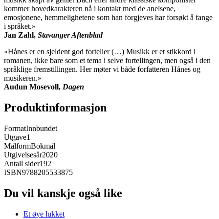
kommer hovedkarakteren nå i kontakt med de anelsene,
emosjonene, hemmelighetene som han forgjeves har forsøkt å fange
i språket.»
Jan Zahl,
Stavanger Aftenblad
«Hånes er en sjeldent god forteller (…) Musikk er et stikkord i
romanen, ikke bare som et tema i selve fortellingen, men også i den
språklige fremstillingen. Her møter vi både forfatteren Hånes og
musikeren.»
Audun Mosevoll,
Dagen
Produktinformasjon
Format
Innbundet
Utgave
1
Målform
Bokmål
Utgivelsesår
2020
Antall sider
192
ISBN
9788205533875
Du vil kanskje også like
Et øye lukket