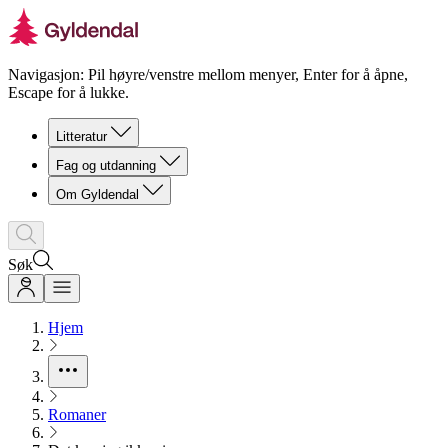
Navigasjon: Pil høyre/venstre mellom menyer, Enter for å åpne,
Escape for å lukke.
Litteratur
Fag og utdanning
Om Gyldendal
Søk
Hjem
Romaner