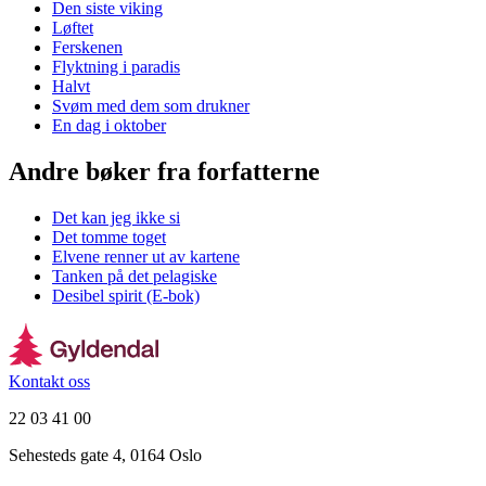
Den siste viking
Løftet
Ferskenen
Flyktning i paradis
Halvt
Svøm med dem som drukner
En dag i oktober
Andre bøker fra forfatterne
Det kan jeg ikke si
Det tomme toget
Elvene renner ut av kartene
Tanken på det pelagiske
Desibel spirit (E-bok)
Kontakt oss
22 03 41 00
Sehesteds gate 4, 0164 Oslo