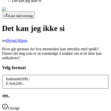
Det kan jeg ikke si
Last ned omslag
Det kan jeg ikke si
av
Øivind Hånes
Hvor går grensen for hva mennesker kan uttrykke med språk?
Finnes det ting som er så vanskelige å snakke om at de ikke kan
artikuleres?
Velg format
Innbundet
399
,-
E-bok
249
,-
399,-
Utsolgt