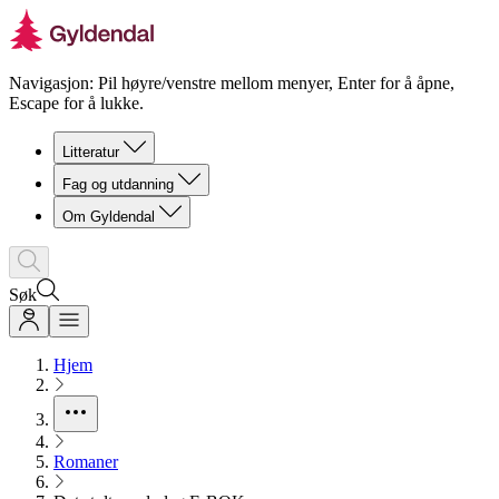
Navigasjon: Pil høyre/venstre mellom menyer, Enter for å åpne,
Escape for å lukke.
Litteratur
Fag og utdanning
Om Gyldendal
Søk
Hjem
Romaner