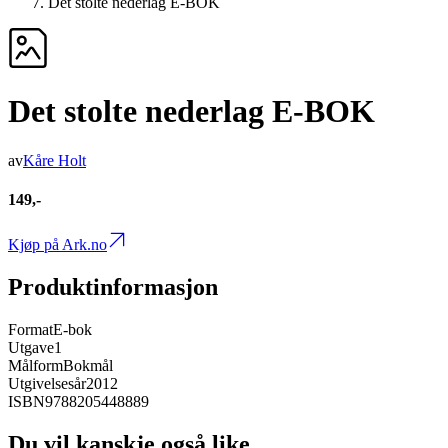
Det stolte nederlag E-BOK
Det stolte nederlag E-BOK
av
Kåre Holt
149,-
Kjøp på Ark.no
Produktinformasjon
Format
E-bok
Utgave
1
Målform
Bokmål
Utgivelsesår
2012
ISBN
9788205448889
Du vil kanskje også like