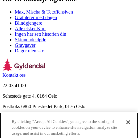
Max, Mischa & Tetoffensiven
Gratulerer med dagen
Blindgjengere
Alle elsker Kari
Ingen har sett historien din
Skinnende døde
Gravgaver
Dager uten sko
Kontakt oss
22 03 41 00
Sehesteds gate 4, 0164 Oslo
Postboks 6860 Pilestredet Park, 0176 Oslo
Finn frem
By clicking “Accept All Cookies”, you agree to the storing of
Nyhetsbrev
cookies on your device to enhance site navigation, analyze site
Ledige stillinger
usage, and assist in our marketing efforts.