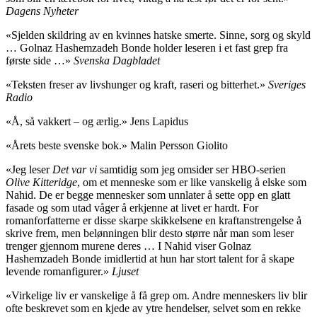
Dagens Nyheter
«Sjelden skildring av en kvinnes hatske smerte. Sinne, sorg og skyld
… Golnaz Hashemzadeh Bonde holder leseren i et fast grep fra
første side …»
Svenska Dagbladet
«Teksten freser av livshunger og kraft, raseri og bitterhet.»
Sveriges
Radio
«Å, så vakkert – og ærlig.» Jens Lapidus
«Årets beste svenske bok.» Malin Persson Giolito
«Jeg leser
Det var vi
samtidig som jeg omsider ser HBO-serien
Olive Kitteridge
, om et menneske som er like vanskelig å elske som
Nahid. De er begge mennesker som unnlater å sette opp en glatt
fasade og som utad våger å erkjenne at livet er hardt. For
romanforfatterne er disse skarpe skikkelsene en kraftanstrengelse å
skrive frem, men belønningen blir desto større når man som leser
trenger gjennom murene deres … I Nahid viser Golnaz
Hashemzadeh Bonde imidlertid at hun har stort talent for å skape
levende romanfigurer.»
Ljuset
«Virkelige liv er vanskelige å få grep om. Andre menneskers liv blir
ofte beskrevet som en kjede av ytre hendelser, selvet som en rekke