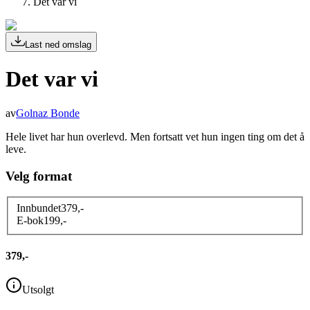
Det var vi
Last ned omslag
Det var vi
av
Golnaz Bonde
Hele livet har hun overlevd. Men fortsatt vet hun ingen ting om det å
leve.
Velg format
Innbundet
379
,-
E-bok
199
,-
379,-
Utsolgt