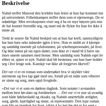
Beskrivelse
Nahid treffer Masood den kvelden hun feirer at hun har kommet inn
på universitetet. Frihetskampen treffer dem som et stjerneregn. De er
udødelige. Men revolusjonen viser seg å ha en mye høyere pris enn
de har kunnet forestille seg, og snart må de flykte fra Iran for ikke å
miste alt.
Tretti år senere får Nahid beskjed om at hun har kreft, sannsynligvis
har hun bare seks måneder igjen å leve. Hun er utslitt av å kjempe
og samtidig rasende på sykdommen, på sykehuspersonalet, på livet.
Og ikke minst på sin egen datter, som ikke er i stand til å bære sin
mors smerte sammen med henne. Men samtidig som Nahids eget liv
ebber ut, spirer et nytt. Nahid skal bli bestemor, om hun bare holder
seg i live lenge nok. Kanskje var ikke alt forgjeves likevel?
Det var vi
er en roman som undersøker hva vi skylder våre
nærmeste og hva tap gjør med oss, fortalt på en måte som vibrerer
av sinne og sorg, men også livsglede.
«
Det var vi
er som en dødens dagbok. Som notater i avstanden
mellom best før-dato og forråtnelsen …
Det var vi
er noe så uvanlig
som både følelsesladd og eksakt, og Nahids smertefulle ærlighet,
sorg, glede, kjærlighet og sinne, så representativ. Den type roman
som blir en lærebok for livet, viktig å ha lest før det er for sent.»