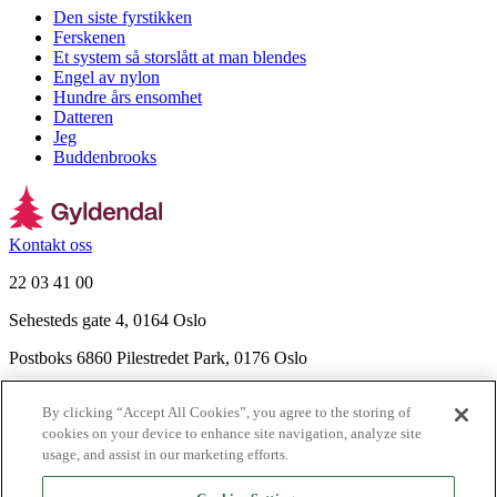
Den siste fyrstikken
Ferskenen
Et system så storslått at man blendes
Engel av nylon
Hundre års ensomhet
Datteren
Jeg
Buddenbrooks
Kontakt oss
22 03 41 00
Sehesteds gate 4, 0164 Oslo
Postboks 6860 Pilestredet Park, 0176 Oslo
Finn frem
By clicking “Accept All Cookies”, you agree to the storing of
Nyhetsbrev
cookies on your device to enhance site navigation, analyze site
Ledige stillinger
usage, and assist in our marketing efforts.
Send inn manus