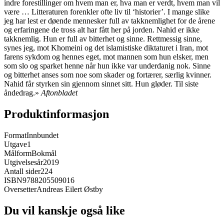
indre forestillinger om hvem man er, hva man er verdt, hvem man vil
være … Litteraturen forenkler ofte liv til ‘historier’. I mange slike
jeg har lest er døende mennesker full av takknemlighet for de årene
og erfaringene de tross alt har fått her på jorden. Nahid er ikke
takknemlig. Hun er full av bitterhet og sinne. Rettmessig sinne,
synes jeg, mot Khomeini og det islamistiske diktaturet i Iran, mot
farens sykdom og hennes eget, mot mannen som hun elsker, men
som slo og sparket henne når hun ikke var underdanig nok. Sinne
og bitterhet anses som noe som skader og fortærer, særlig kvinner.
Nahid får styrken sin gjennom sinnet sitt. Hun gløder. Til siste
åndedrag.»
Aftonbladet
Produktinformasjon
Format
Innbundet
Utgave
1
Målform
Bokmål
Utgivelsesår
2019
Antall sider
224
ISBN
9788205509016
Oversetter
Andreas Eilert Østby
Du vil kanskje også like