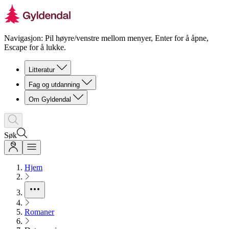
Navigasjon: Pil høyre/venstre mellom menyer, Enter for å åpne,
Escape for å lukke.
Litteratur
Fag og utdanning
Om Gyldendal
Søk
Hjem
Romaner