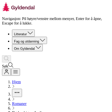
Navigasjon: Pil høyre/venstre mellom menyer, Enter for å åpne,
Escape for å lukke.
Litteratur
Fag og utdanning
Om Gyldendal
Søk
Hjem
Romaner