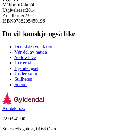
Målform
Bokmål
Utgivelsesår
2014
Antall sider
232
ISBN
9788205450196
Du vil kanskje også like
Den siste fyrstikken
Vår del av natten
Yellowface
Her er vi
Hjemlengsel
Under vann
Stillheten
Spenn
Kontakt oss
22 03 41 00
Sehesteds gate 4, 0164 Oslo