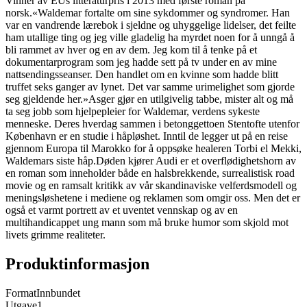
Vinner av EUs litteraturpris i 2013 med første roman på
norsk.«Waldemar fortalte om sine sykdommer og syndromer. Han
var en vandrende lærebok i sjeldne og uhyggelige lidelser, det feilte
ham utallige ting og jeg ville gladelig ha myrdet noen for å unngå å
bli rammet av hver og en av dem. Jeg kom til å tenke på et
dokumentarprogram som jeg hadde sett på tv under en av mine
nattsendingsseanser. Den handlet om en kvinne som hadde blitt
truffet seks ganger av lynet. Det var samme urimelighet som gjorde
seg gjeldende her.»Asger gjør en utilgivelig tabbe, mister alt og må
ta seg jobb som hjelpepleier for Waldemar, verdens sykeste
menneske. Deres hverdag sammen i betonggettoen Stentofte utenfor
København er en studie i håpløshet. Inntil de legger ut på en reise
gjennom Europa til Marokko for å oppsøke healeren Torbi el Mekki,
Waldemars siste håp.Døden kjører Audi er et overflødighetshorn av
en roman som inneholder både en halsbrekkende, surrealistisk road
movie og en ramsalt kritikk av vår skandinaviske velferdsmodell og
meningsløshetene i mediene og reklamen som omgir oss. Men det er
også et varmt portrett av et uventet vennskap og av en
multihandicappet ung mann som må bruke humor som skjold mot
livets grimme realiteter.
Produktinformasjon
Format
Innbundet
Utgave
1