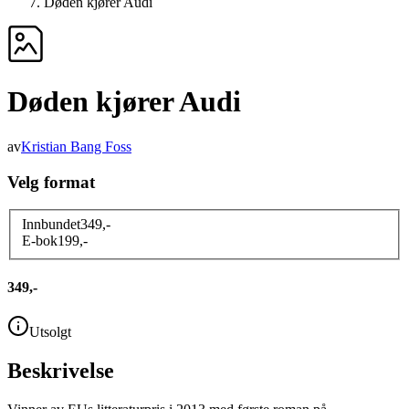
Døden kjører Audi
Døden kjører Audi
av
Kristian Bang Foss
Velg format
Innbundet
349
,-
E-bok
199
,-
349,-
Utsolgt
Beskrivelse