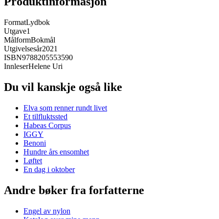
Produktinformasjon
Format
Lydbok
Utgave
1
Målform
Bokmål
Utgivelsesår
2021
ISBN
9788205553590
Innleser
Helene Uri
Du vil kanskje også like
Elva som renner rundt livet
Et tilfluktssted
Habeas Corpus
IGGY
Benoni
Hundre års ensomhet
Løftet
En dag i oktober
Andre bøker fra forfatterne
Engel av nylon