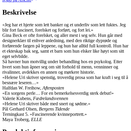
Beskrivelse
«Jeg har et hjerte som lett banker og et underliv som lett fuktes. Jeg
blir fort fascinert, forelsket og forført, og fort lei.»
Gina Beck er ofte forelsket, og aller mest i seg selv. Hun går med
designerklær til enhver anledning, med den riktige dyprøde og
forførende fargen på leppene, og hun har alltid full kontroll. Hun har
et ekteskap bak seg, samt et barn som hun elsker like høyt som sitt
eget selvbilde.
Så havner hun motvillig under behandling hos en psykolog. Etter
hvert som hun åpner seg om sitt forhold til menn, venninner og
rivalinner, avdekkes en annen og mørkere historie.
«Helene Uri skriver spenstig, troverdig prosa som har kraft i seg til å
besnære leseren…»
Halfdan W. Freihow,
Aftenposten
«En sorgens perle… For en bemerkelsesverdig sterk debut!»
Valerie Kubens,
Fædrelandsvennen
«Helene Uri skriver både med snert og sødme.»
Pål Gerhard Olsen,
Bergens Tidende
Terningkast 5. «Fascinerende kvinneportrett.»
Maya Troberg,
ELLE