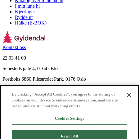
Katalog over mine menn
I mitt lune hi
Kjerringer
Rydde ut
Hålke (E-BOK)
Kontakt oss
22 03 41 00
Sehesteds gate 4, 0164 Oslo
Postboks 6860 Pilestredet Park, 0176 Oslo
Finn frem
By clicking “Accept All Cookies”, you agree to the storing of
Nyhetsbrev
cookies on your device to enhance site navigation, analyze site
Ledige stillinger
usage, and assist in our marketing efforts.
Send inn manus
Cookies Settings
Om Gyldendal
Support
Reject All
Presse