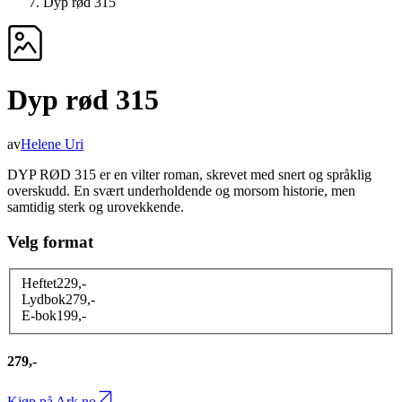
Dyp rød 315
Dyp rød 315
av
Helene Uri
DYP RØD 315 er en vilter roman, skrevet med snert og språklig
overskudd. En svært underholdende og morsom historie, men
samtidig sterk og urovekkende.
Velg format
Heftet
229
,-
Lydbok
279
,-
E-bok
199
,-
279,-
Kjøp på Ark.no