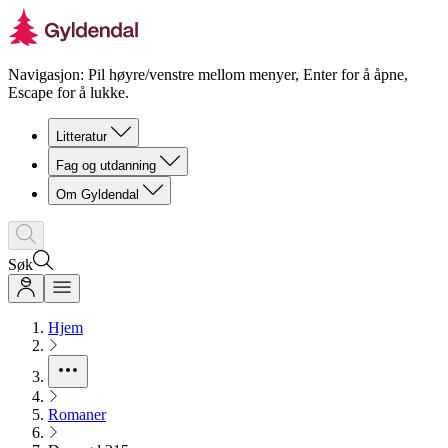
Navigasjon: Pil høyre/venstre mellom menyer, Enter for å åpne,
Escape for å lukke.
Litteratur
Fag og utdanning
Om Gyldendal
Søk
Hjem
Romaner