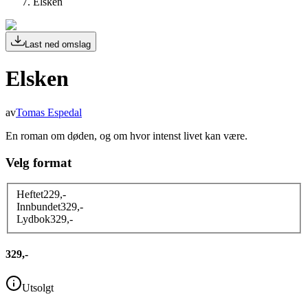
Elsken
Last ned omslag
Elsken
av
Tomas Espedal
En roman om døden, og om hvor intenst livet kan være.
Velg format
Heftet
229
,-
Innbundet
329
,-
Lydbok
329
,-
329,-
Utsolgt