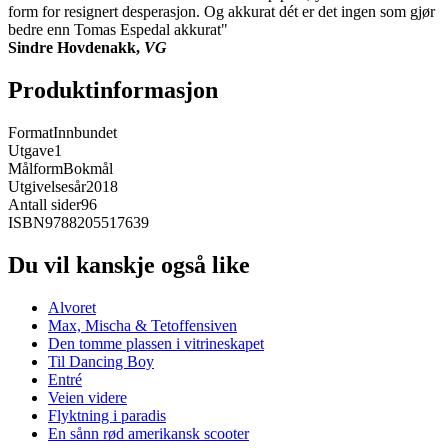
form for resignert desperasjon. Og akkurat dét er det ingen som gjør
bedre enn Tomas Espedal akkurat"
Sindre Hovdenakk,
VG
Produktinformasjon
Format
Innbundet
Utgave
1
Målform
Bokmål
Utgivelsesår
2018
Antall sider
96
ISBN
9788205517639
Du vil kanskje også like
Alvoret
Max, Mischa & Tetoffensiven
Den tomme plassen i vitrineskapet
Til Dancing Boy
Entré
Veien videre
Flyktning i paradis
En sånn rød amerikansk scooter