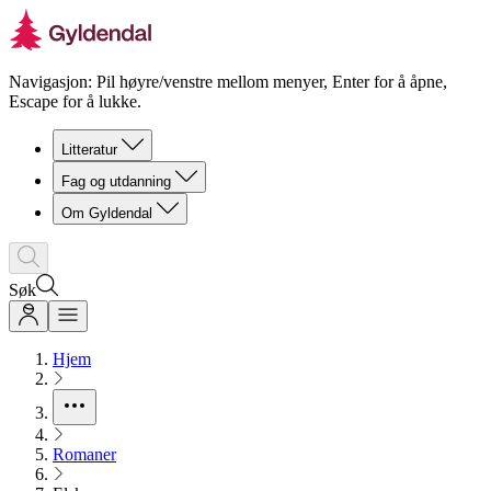
Navigasjon: Pil høyre/venstre mellom menyer, Enter for å åpne,
Escape for å lukke.
Litteratur
Fag og utdanning
Om Gyldendal
Søk
Hjem
Romaner