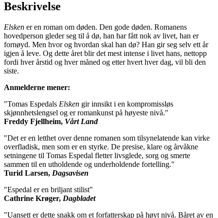
Beskrivelse
Elsken
er en roman om døden. Den gode døden. Romanens
hovedperson gleder seg til å dø, han har fått nok av livet, han er
fornøyd. Men hvor og hvordan skal han dø? Han gir seg selv ett år
igjen å leve. Og dette året blir det mest intense i livet hans, nettopp
fordi hver årstid og hver måned og etter hvert hver dag, vil bli den
siste.
Anmelderne mener:
"Tomas Espedals
Elsken
gir innsikt i en kompromissløs
skjønnhetslengsel og er romankunst på høyeste nivå."
Freddy Fjellheim,
Vårt Land
"Det er en letthet over denne romanen som tilsynelatende kan virke
overfladisk, men som er en styrke. De presise, klare og årvåkne
setningene til Tomas Espedal fletter livsglede, sorg og smerte
sammen til en utholdende og underholdende fortelling."
Turid Larsen,
Dagsavisen
"Espedal er en briljant stilist"
Cathrine Krøger,
Dagbladet
"Uansett er dette snakk om et forfatterskap på høyt nivå. Båret av en