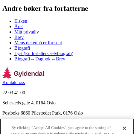
Andre bøker fra forfatterne
Elsken
Året
Mitt privatliv
Brev
Mens det ennå er for sent
Biografi
Lyst (En forfatters selvbiografi)
Biografi -- Dagbok -- Brev
Kontakt oss
22 03 41 00
Sehesteds gate 4, 0164 Oslo
Postboks 6860 Pilestredet Park, 0176 Oslo
Finn frem
By clicking “Accept All Cookies”, you agree to the storing of
Nyhetsbrev
cookies on your device to enhance site navigation, analyze site