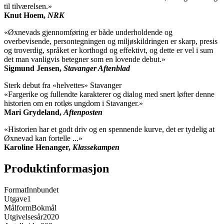
til tilværelsen.»
Knut Hoem,
NRK
«Øxnevads gjennomføring er både underholdende og
overbevisende, persontegningen og miljøskildringen er skarp, presis
og troverdig, språket er korthogd og effektivt, og dette er vel i sum
det man vanligvis betegner som en lovende debut.»
Sigmund Jensen,
Stavanger Aftenblad
Sterk debut fra «helvettes» Stavanger
«Fargerike og fullendte karakterer og dialog med snert løfter denne
historien om en rotløs ungdom i Stavanger.»
Mari Grydeland,
Aftenposten
«Historien har et godt driv og en spennende kurve, det er tydelig at
Øxnevad kan fortelle ...»
Karoline Henanger,
Klassekampen
Produktinformasjon
Format
Innbundet
Utgave
1
Målform
Bokmål
Utgivelsesår
2020