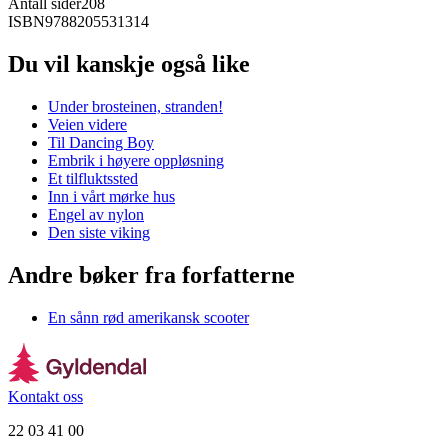
Antall sider
208
ISBN
9788205531314
Du vil kanskje også like
Under brosteinen, stranden!
Veien videre
Til Dancing Boy
Embrik i høyere oppløsning
Et tilfluktssted
Inn i vårt mørke hus
Engel av nylon
Den siste viking
Andre bøker fra forfatterne
En sånn rød amerikansk scooter
Kontakt oss
22 03 41 00