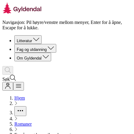
Navigasjon: Pil høyre/venstre mellom menyer, Enter for å åpne,
Escape for å lukke.
Litteratur
Fag og utdanning
Om Gyldendal
Søk
Hjem
Romaner