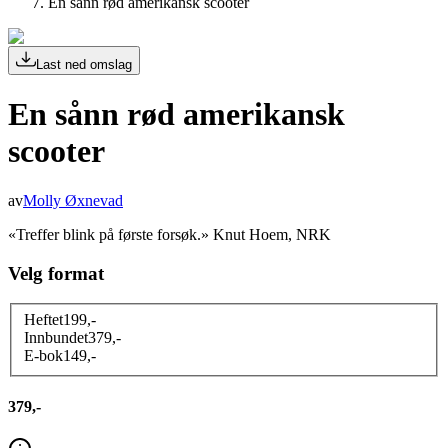
En sånn rød amerikansk scooter
Last ned omslag
En sånn rød amerikansk
scooter
av
Molly Øxnevad
«Treffer blink på første forsøk.» Knut Hoem, NRK
Velg format
Heftet
199
,-
Innbundet
379
,-
E-bok
149
,-
379,-