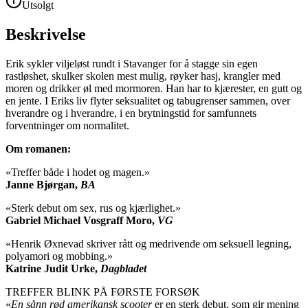
Utsolgt
Beskrivelse
Erik sykler viljeløst rundt i Stavanger for å stagge sin egen
rastløshet, skulker skolen mest mulig, røyker hasj, krangler med
moren og drikker øl med mormoren. Han har to kjærester, en gutt og
en jente. I Eriks liv flyter seksualitet og tabugrenser sammen, over
hverandre og i hverandre, i en brytningstid for samfunnets
forventninger om normalitet.
Om romanen:
«Treffer både i hodet og magen.»
Janne Bjørgan,
BA
«Sterk debut om sex, rus og kjærlighet.»
Gabriel Michael Vosgraff Moro,
VG
«Henrik Øxnevad skriver rått og medrivende om seksuell legning,
polyamori og mobbing.»
Katrine Judit Urke,
Dagbladet
TREFFER BLINK PÅ FØRSTE FORSØK
«
En sånn rød amerikansk scooter
er en sterk debut, som gir mening