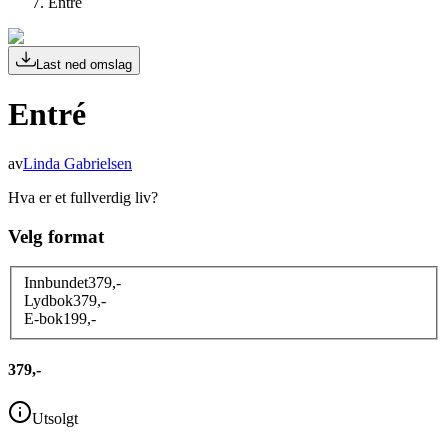
Entré
Last ned omslag
Entré
av
Linda Gabrielsen
Hva er et fullverdig liv?
Velg format
Innbundet
379
,-
Lydbok
379
,-
E-bok
199
,-
379,-
Utsolgt