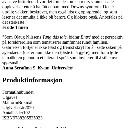
av selve historien - hvor det fortelles om en mors sammensatte
opplevelser etter å ha fått et barn med Downs syndrom. Det er
utrolig vakkert beskrevet, men også trist og opprørende, og som
leser er det umulig å ikke bli berørt. Og klokere også. Anbefales på
det sterkeste!"
Frode Thuen
"Som Olaug Nilssens
Tung tids tale
, bidrar
Entré
med et perspektiv
på foreldrerollen som tematiserer samfunnet rundt familien.
Gabrielsen fortjener ikke først og fremst skryt for å «sette saken på
agendaen» (det er hun ikke den første til å gjøre), men for å løfte
tematikken gjennom et litterært språk som inviterer til å stille nye
spørsmål."
Anna Serafima S. Kvam,
Universitas
Produktinformasjon
Format
Innbundet
Utgave
1
Målform
Bokmål
Utgivelsesår
2020
Antall sider
192
ISBN
9788205535923