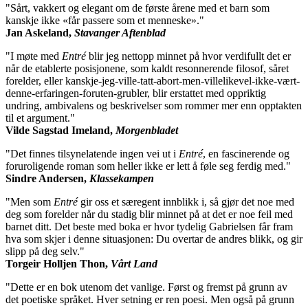
"Sårt, vakkert og elegant om de første årene med et barn som
kanskje ikke «får passere som et menneske»."
Jan Askeland,
Stavanger Aftenblad
"I møte med
Entré
blir jeg nettopp minnet på hvor verdifullt det er
når de etablerte posisjonene, som kaldt resonnerende filosof, såret
forelder, eller kanskje-jeg-ville-tatt-abort-men-villelikevel-ikke-vært-
denne-erfaringen-foruten-grubler, blir erstattet med oppriktig
undring, ambivalens og beskrivelser som rommer mer enn opptakten
til et argument."
Vilde Sagstad Imeland,
Morgenbladet
"Det finnes tilsynelatende ingen vei ut i
Entré
, en fascinerende og
foruroligende roman som heller ikke er lett å føle seg ferdig med."
Sindre Andersen,
Klassekampen
"Men som
Entré
gir oss et særegent innblikk i, så gjør det noe med
deg som forelder når du stadig blir minnet på at det er noe feil med
barnet ditt. Det beste med boka er hvor tydelig Gabrielsen får fram
hva som skjer i denne situasjonen: Du overtar de andres blikk, og gir
slipp på deg selv."
Torgeir Holljen Thon,
Vårt Land
"Dette er en bok utenom det vanlige. Først og fremst på grunn av
det poetiske språket. Hver setning er ren poesi. Men også på grunn