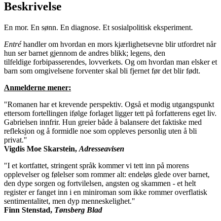
Beskrivelse
En mor. En sønn. En diagnose. Et sosialpolitisk eksperiment.
Entré
handler om hvordan en mors kjærlighetsevne blir utfordret når
hun ser barnet gjennom de andres blikk; legens, den
tilfeldige forbipasserendes, lovverkets. Og om hvordan man elsker et
barn som omgivelsene forventer skal bli fjernet før det blir født.
Anmelderne mener:
"Romanen har et krevende perspektiv. Også et modig utgangspunkt
ettersom fortellingen ifølge forlaget ligger tett på forfatterens eget liv.
Gabrielsen innfrir. Hun greier både å balansere det faktiske med
refleksjon og å formidle noe som oppleves personlig uten å bli
privat."
Vigdis Moe Skarstein,
Adresseavisen
"I et kortfattet, stringent språk kommer vi tett inn på morens
opplevelser og følelser som rommer alt: endeløs glede over barnet,
den dype sorgen og fortvilelsen, angsten og skammen - et helt
register er fanget inn i en miniroman som ikke rommer overflatisk
sentimentalitet, men dyp menneskelighet."
Finn Stenstad,
Tønsberg Blad