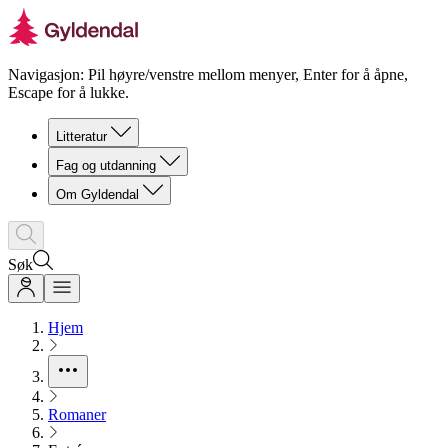
Navigasjon: Pil høyre/venstre mellom menyer, Enter for å åpne,
Escape for å lukke.
Litteratur
Fag og utdanning
Om Gyldendal
Søk
Hjem
Romaner