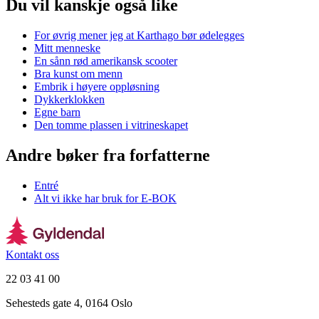
Du vil kanskje også like
For øvrig mener jeg at Karthago bør ødelegges
Mitt menneske
En sånn rød amerikansk scooter
Bra kunst om menn
Embrik i høyere oppløsning
Dykkerklokken
Egne barn
Den tomme plassen i vitrineskapet
Andre bøker fra forfatterne
Entré
Alt vi ikke har bruk for E-BOK
Kontakt oss
22 03 41 00
Sehesteds gate 4, 0164 Oslo