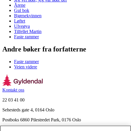
Årene
Gul bok
Bjørnekvinnen
Løftet
Ulveøya
Tilfellet Martin
Faste rammer
Andre bøker fra forfatterne
Faste rammer
Veien videre
Kontakt oss
22 03 41 00
Sehesteds gate 4, 0164 Oslo
Postboks 6860 Pilestredet Park, 0176 Oslo
Finn frem