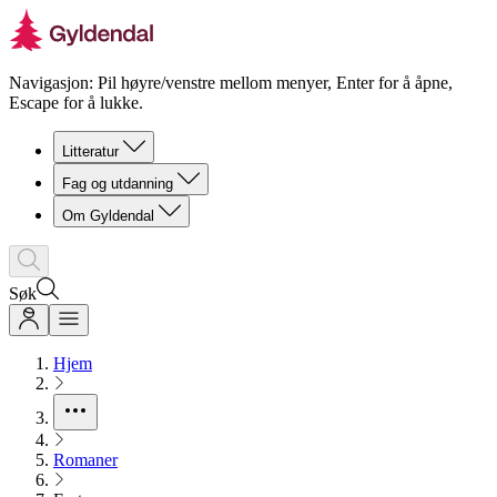
Navigasjon: Pil høyre/venstre mellom menyer, Enter for å åpne,
Escape for å lukke.
Litteratur
Fag og utdanning
Om Gyldendal
Søk
Hjem
Romaner