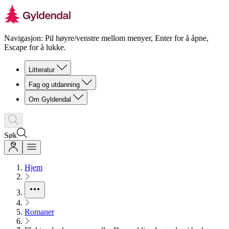
Navigasjon: Pil høyre/venstre mellom menyer, Enter for å åpne,
Escape for å lukke.
Litteratur
Fag og utdanning
Om Gyldendal
Søk
Hjem
Romaner