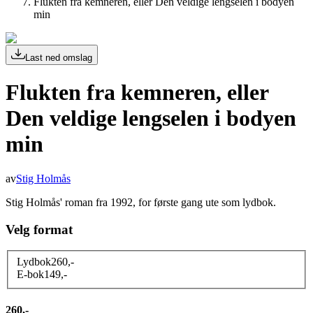
Flukten fra kemneren, eller Den veldige lengselen i bodyen
min
Last ned omslag
Flukten fra kemneren, eller
Den veldige lengselen i bodyen
min
av
Stig Holmås
Stig Holmås' roman fra 1992, for første gang ute som lydbok.
Velg format
Lydbok
260
,-
E-bok
149
,-
260,-