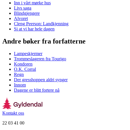
Inn i vårt mørke hus
Livs saga
Blindgjengere
Alvoret
Cleng Peerson: Landkjenning
Si at vi har hele dagen
Andre bøker fra forfatterne
Lampeskjermer
Trommeslageren fra Tourigo
Kondoren
O.K. Corral
Regn
Der gresshoppen aldri synger
Innom
Dagene er blitt fortere nå
Kontakt oss
22 03 41 00