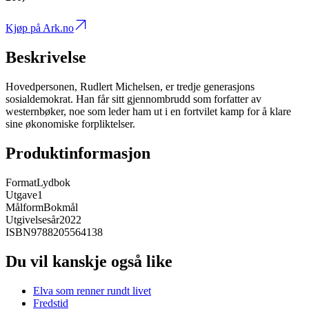
Kjøp på Ark.no
Beskrivelse
Hovedpersonen, Rudlert Michelsen, er tredje generasjons
sosialdemokrat. Han får sitt gjennombrudd som forfatter av
westernbøker, noe som leder ham ut i en fortvilet kamp for å klare
sine økonomiske forpliktelser.
Produktinformasjon
Format
Lydbok
Utgave
1
Målform
Bokmål
Utgivelsesår
2022
ISBN
9788205564138
Du vil kanskje også like
Elva som renner rundt livet
Fredstid