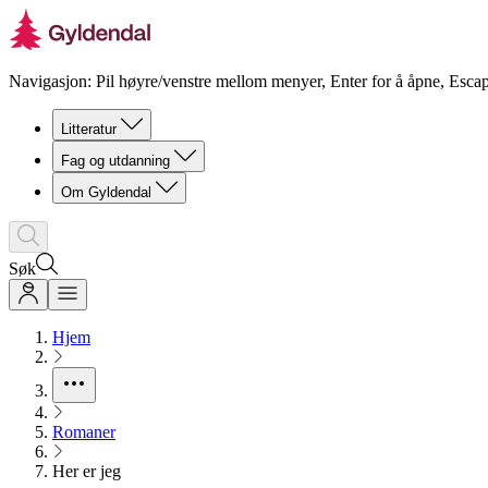
Navigasjon: Pil høyre/venstre mellom menyer, Enter for å åpne, Escap
Litteratur
Fag og utdanning
Om Gyldendal
Søk
Hjem
Romaner
Her er jeg