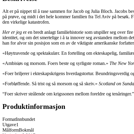
Alt er på nippet til å rase sammen for Jacob og Julia Bloch. Jacobs beste
på prøve, og midt i det hele kommer familien fra Tel Aviv på besøk. F
den virkelige katastrofen.
Her er jeg
er en bredt anlagt familiehistorie som utspiller seg over 
identitet, og om det smertelige i å ta innover seg avstanden mellom det
han for alvor sin posisjon som en av de viktigste amerikanske forfattern
«Høytravende og spektakulær. En fortelling om ekteskapelig, famil
«Ambisiøs og morsom. Foers beste og syrligste roman.»
The New Yor
«Foer briljerer i ekteskapskrigens hverdagstortur. Beundringsverdig
«Forbløffende. Så trist og så morsom og så skeiv.»
Scotland on Sund
“Foer skriver strålende om krigssonen mellom foreldre og tenåringer.”
Produktinformasjon
Format
Innbundet
Utgave
1
Målform
Bokmål