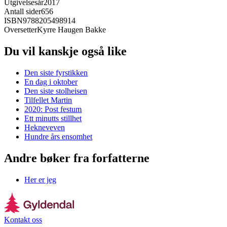
Utgivelsesår
2017
Antall sider
656
ISBN
9788205498914
Oversetter
Kyrre Haugen Bakke
Du vil kanskje også like
Den siste fyrstikken
En dag i oktober
Den siste stolheisen
Tilfellet Martin
2020: Post festum
Ett minutts stillhet
Hekneveven
Hundre års ensomhet
Andre bøker fra forfatterne
Her er jeg
Kontakt oss