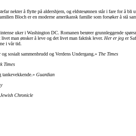
far nekter å flytte på aldershjem, og eldstesønnen står i fare for å bli u
amilien Bloch er en moderne amerikansk familie som forsøker å stå sammen
fire intense uker i Washington DC. Romanen berører grunnleggende spørs
 livet man ønsker å leve og det livet man faktisk lever.
Her er jeg
er Saf
e i vår tid.
iær og sosialt sammenbrudd og Verdens Undergang.»
The Times
k Times
 og tankevekkende.»
Guardian
ay
Jewish Chronicle