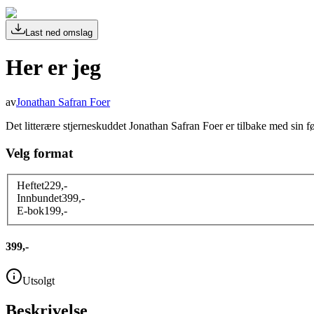
Last ned omslag
Her er jeg
av
Jonathan Safran Foer
Det litterære stjerneskuddet Jonathan Safran Foer er tilbake med sin f
Velg format
Heftet
229
,-
Innbundet
399
,-
E-bok
199
,-
399,-
Utsolgt
Beskrivelse