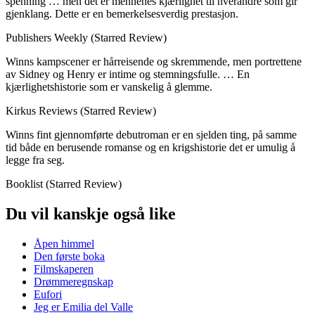
spenning … men det er mennenes kjærlighet til hverandre som gir
gjenklang. Dette er en bemerkelsesverdig prestasjon.
Publishers Weekly (Starred Review)
Winns kampscener er hårreisende og skremmende, men portrettene
av Sidney og Henry er intime og stemningsfulle. … En
kjærlighetshistorie som er vanskelig å glemme.
Kirkus Reviews (Starred Review)
Winns fint gjennomførte debutroman er en sjelden ting, på samme
tid både en berusende romanse og en krigshistorie det er umulig å
legge fra seg.
Booklist (Starred Review)
Du vil kanskje også like
Åpen himmel
Den første boka
Filmskaperen
Drømmeregnskap
Eufori
Jeg er Emilia del Valle