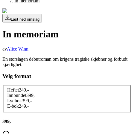
In memoriam
Last ned omslag
In memoriam
av
Alice Winn
En storslagen debutroman om krigens tragiske skjebner og forbudt
kjærlighet.
Velg format
Heftet
249
,-
Innbundet
399
,-
Lydbok
399
,-
E-bok
249
,-
399,-