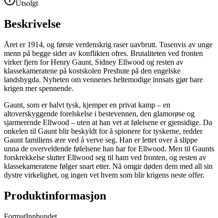
Utsolgt
Beskrivelse
Året er 1914, og første verdenskrig raser uavbrutt. Tusenvis av unge
menn på begge sider av konflikten ofres. Brutaliteten ved fronten
virker fjern for Henry Gaunt, Sidney Ellwood og resten av
klassekameratene på kostskolen Preshute på den engelske
landsbygda. Nyheten om vennenes heltemodige innsats gjør bare
krigen mer spennende.
Gaunt, som er halvt tysk, kjemper en privat kamp – en
altoverskyggende forelskelse i bestevennen, den glamorøse og
sjarmerende Ellwood – uten at han vet at følelsene er gjensidige. Da
onkelen til Gaunt blir beskyldt for å spionere for tyskerne, redder
Gaunt familiens ære ved å verve seg. Han er lettet over å slippe
unna de overveldende følelsene han har for Ellwood. Men til Gaunts
forskrekkelse slutter Ellwood seg til ham ved fronten, og resten av
klassekameratene følger snart etter. Nå omgir døden dem med all sin
dystre virkelighet, og ingen vet hvem som blir krigens neste offer.
Produktinformasjon
Format
Innbundet