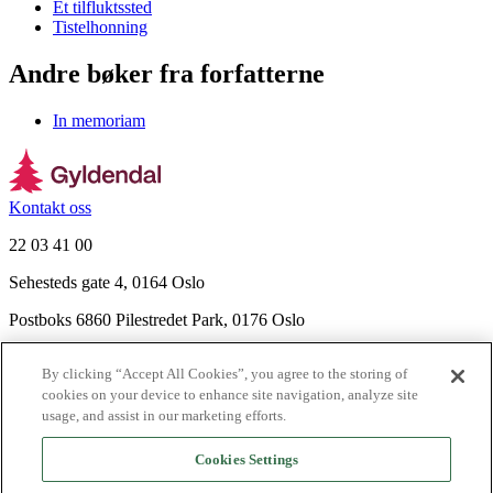
Et tilfluktssted
Tistelhonning
Andre bøker fra forfatterne
In memoriam
Kontakt oss
22 03 41 00
Sehesteds gate 4, 0164 Oslo
Postboks 6860 Pilestredet Park, 0176 Oslo
Finn frem
By clicking “Accept All Cookies”, you agree to the storing of
Nyhetsbrev
cookies on your device to enhance site navigation, analyze site
Ledige stillinger
usage, and assist in our marketing efforts.
Send inn manus
Cookies Settings
Om Gyldendal