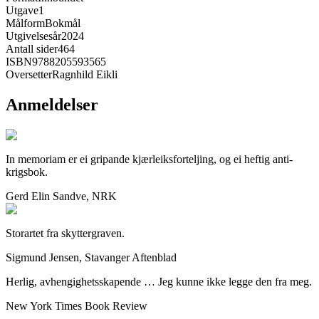
Utgave
1
Målform
Bokmål
Utgivelsesår
2024
Antall sider
464
ISBN
9788205593565
Oversetter
Ragnhild Eikli
Anmeldelser
In memoriam er ei gripande kjærleiksforteljing, og ei heftig anti-
krigsbok.
Gerd Elin Sandve, NRK
Storartet fra skyttergraven.
Sigmund Jensen, Stavanger Aftenblad
Herlig, avhengighetsskapende … Jeg kunne ikke legge den fra meg.
New York Times Book Review