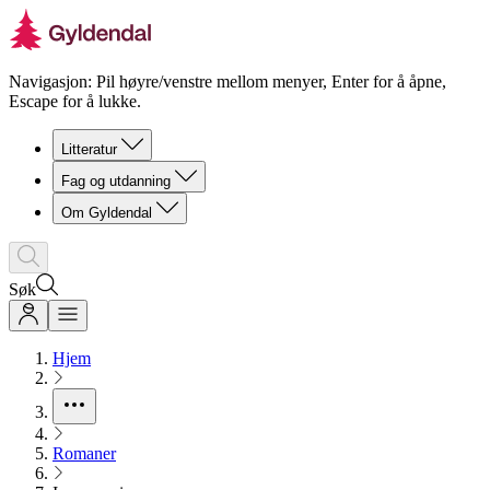
Navigasjon: Pil høyre/venstre mellom menyer, Enter for å åpne,
Escape for å lukke.
Litteratur
Fag og utdanning
Om Gyldendal
Søk
Hjem
Romaner