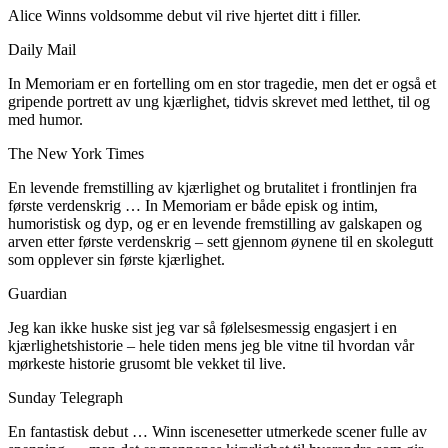
Alice Winns voldsomme debut vil rive hjertet ditt i filler.
Daily Mail
In Memoriam er en fortelling om en stor tragedie, men det er også et
gripende portrett av ung kjærlighet, tidvis skrevet med letthet, til og
med humor.
The New York Times
En levende fremstilling av kjærlighet og brutalitet i frontlinjen fra
første verdenskrig … In Memoriam er både episk og intim,
humoristisk og dyp, og er en levende fremstilling av galskapen og
arven etter første verdenskrig – sett gjennom øynene til en skolegutt
som opplever sin første kjærlighet.
Guardian
Jeg kan ikke huske sist jeg var så følelsesmessig engasjert i en
kjærlighetshistorie – hele tiden mens jeg ble vitne til hvordan vår
mørkeste historie grusomt ble vekket til live.
Sunday Telegraph
En fantastisk debut … Winn iscenesetter utmerkede scener fulle av