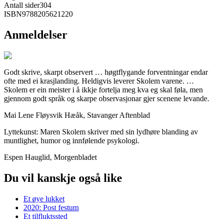
Antall sider
304
ISBN
9788205621220
Anmeldelser
Godt skrive, skarpt observert … høgtflygande forventningar endar
ofte med ei krasjlanding. Heldigvis leverer Skolem varene. …
Skolem er ein meister i å ikkje fortelja meg kva eg skal føla, men
gjennom godt språk og skarpe observasjonar gjer scenene levande.
Mai Lene Fløysvik Hæåk, Stavanger Aftenblad
Lyttekunst: Maren Skolem skriver med sin lydhøre blanding av
muntlighet, humor og innfølende psykologi.
Espen Hauglid, Morgenbladet
Du vil kanskje også like
Et øye lukket
2020: Post festum
Et tilfluktssted