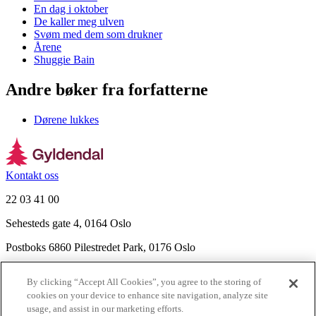
En dag i oktober
De kaller meg ulven
Svøm med dem som drukner
Årene
Shuggie Bain
Andre bøker fra forfatterne
Dørene lukkes
Kontakt oss
22 03 41 00
Sehesteds gate 4, 0164 Oslo
Postboks 6860 Pilestredet Park, 0176 Oslo
Finn frem
By clicking “Accept All Cookies”, you agree to the storing of
Nyhetsbrev
cookies on your device to enhance site navigation, analyze site
Ledige stillinger
usage, and assist in our marketing efforts.