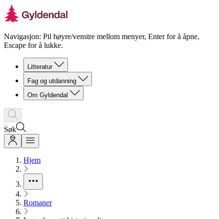
Navigasjon: Pil høyre/venstre mellom menyer, Enter for å åpne,
Escape for å lukke.
Litteratur
Fag og utdanning
Om Gyldendal
Søk
Hjem
Romaner