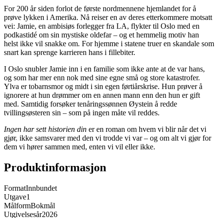
For 200 år siden forlot de første nordmennene hjemlandet for å
prøve lykken i Amerika. Nå reiser en av deres etterkommere motsatt
vei: Jamie, en ambisiøs forlegger fra LA, flykter til Oslo med en
podkastidé om sin mystiske oldefar – og et hemmelig motiv han
helst ikke vil snakke om. For hjemme i statene truer en skandale som
snart kan sprenge karrieren hans i fillebiter.
I Oslo snubler Jamie inn i en familie som ikke ante at de var hans,
og som har mer enn nok med sine egne små og store katastrofer.
Ylva er tobarnsmor og midt i sin egen førtiårskrise. Hun prøver å
ignorere at hun drømmer om en annen mann enn den hun er gift
med. Samtidig forsøker tenåringssønnen Øystein å redde
tvillingsøsteren sin – som på ingen måte vil reddes.
Ingen har sett historien din
er en roman om hvem vi blir når det vi
gjør, ikke samsvarer med den vi trodde vi var – og om alt vi gjør for
dem vi hører sammen med, enten vi vil eller ikke.
Produktinformasjon
Format
Innbundet
Utgave
1
Målform
Bokmål
Utgivelsesår
2026