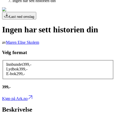
Ingen har sett historien din
Last ned omslag
Ingen har sett historien din
av
Maren Elise Skolem
Velg format
Innbundet
399
,-
Lydbok
399
,-
E-bok
299
,-
399,-
Kjøp på Ark.no
Beskrivelse