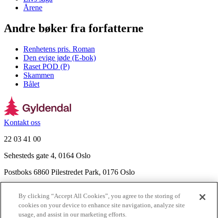
Årene
Andre bøker fra forfatterne
Renhetens pris. Roman
Den evige jøde (E-bok)
Raset POD (P)
Skammen
Bålet
Kontakt oss
22 03 41 00
Sehesteds gate 4, 0164 Oslo
Postboks 6860 Pilestredet Park, 0176 Oslo
Finn frem
By clicking “Accept All Cookies”, you agree to the storing of
Nyhetsbrev
cookies on your device to enhance site navigation, analyze site
Ledige stillinger
usage, and assist in our marketing efforts.