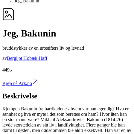
Jeg, Bakunin
Jeg, Bakunin
bruddstykker av en urostifters liv og levnad
av
Bergljot Hobæk Haff
449,-
Kjøp på Ark.no
Beskrivelse
Kjempen Bakunin fra barrikadene - hvem var han egentlig? Hva er
sannhet og hva er myte i det som berettes om ham? Hvor liten kan
en stor mann være? Mikhail Aleksandrovitsj Bakunin (1814-76)
levde størstedelen av sitt liv i landflyktighet. Flere ganger ble han
dømt til døden, men dødsdommen ble aldri eksekvert. Han var en av