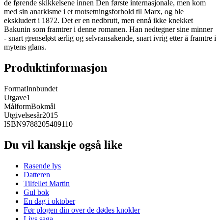
de førende skikkelsene innen Den første internasjonale, men kom
med sin anarkisme i et motsetningsforhold til Marx, og ble
ekskludert i 1872. Det er en nedbrutt, men ennå ikke knekket
Bakunin som framtrer i denne romanen. Han nedtegner sine minner
- snart grenseløst ærlig og selvransakende, snart ivrig etter å framtre i
mytens glans.
Produktinformasjon
Format
Innbundet
Utgave
1
Målform
Bokmål
Utgivelsesår
2015
ISBN
9788205489110
Du vil kanskje også like
Rasende lys
Datteren
Tilfellet Martin
Gul bok
En dag i oktober
Før plogen din over de dødes knokler
Livs saga