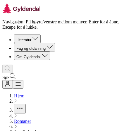
Navigasjon: Pil høyre/venstre mellom menyer, Enter for å åpne,
Escape for å lukke.
Litteratur
Fag og utdanning
Om Gyldendal
Søk
Hjem
Romaner