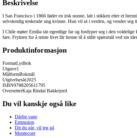
Beskrivelse
I San Francisco i 1866 føder en irsk nonne, latt i stikken etter et bren
selvstendig tenkende ung kvinne. Hun vil ut i verden, og vender seg t
I Chile møter Emilia sin egentlige far og fordyper seg i den voldelige 
fare. Frykten for å miste livet får henne til å stille spørsmål ved sin ide
Produktinformasjon
Format
Lydbok
Utgave
1
Målform
Bokmål
Utgivelsesår
2025
ISBN
9788205611795
Oversetter
Kaja Rindal Bakkejord
Du vil kanskje også like
Dårlig vane
Empusion
Dit du går, vil jeg gå
Montecore