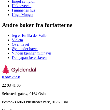
Engel av nylon
Hekneveven
I minnenes hus
Unge Mungo
Andre bøker fra forfatterne
Jeg er Emilia del Valle
Violeta
Over havet
Øya under havet
Vinden kjenner mitt navn
Den japanske elskeren
Kontakt oss
22 03 41 00
Sehesteds gate 4, 0164 Oslo
Postboks 6860 Pilestredet Park, 0176 Oslo