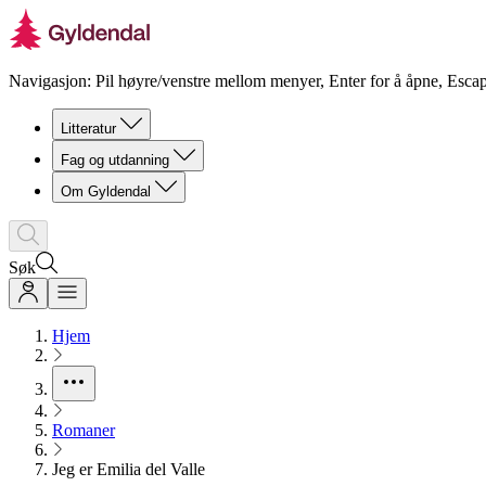
Navigasjon: Pil høyre/venstre mellom menyer, Enter for å åpne, Escap
Litteratur
Fag og utdanning
Om Gyldendal
Søk
Hjem
Romaner
Jeg er Emilia del Valle