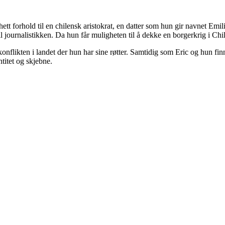
nhett forhold til en chilensk aristokrat, en datter som hun gir navnet Emil
il journalistikken. Da hun får muligheten til å dekke en borgerkrig i C
konflikten i landet der hun har sine røtter. Samtidig som Eric og hun fin
ntitet og skjebne.