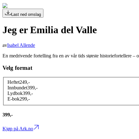
Last ned omslag
Jeg er Emilia del Valle
av
Isabel Allende
En medrivende fortelling fra en av vår tids største historiefortellere –
Velg format
Heftet
249
,-
Innbundet
399
,-
Lydbok
399
,-
E-bok
299
,-
399,-
Kjøp på Ark.no