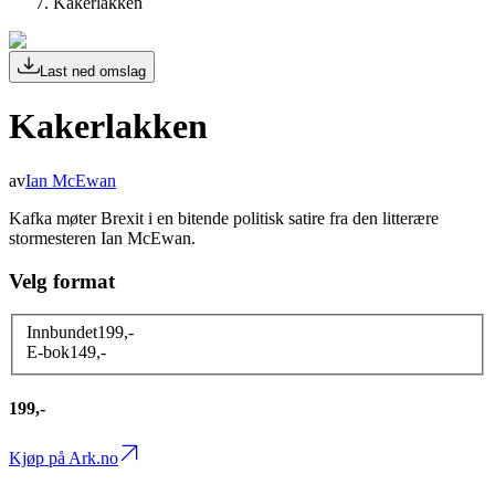
Kakerlakken
Last ned omslag
Kakerlakken
av
Ian McEwan
Kafka møter Brexit i en bitende politisk satire fra den litterære
stormesteren Ian McEwan.
Velg format
Innbundet
199
,-
E-bok
149
,-
199,-
Kjøp på Ark.no