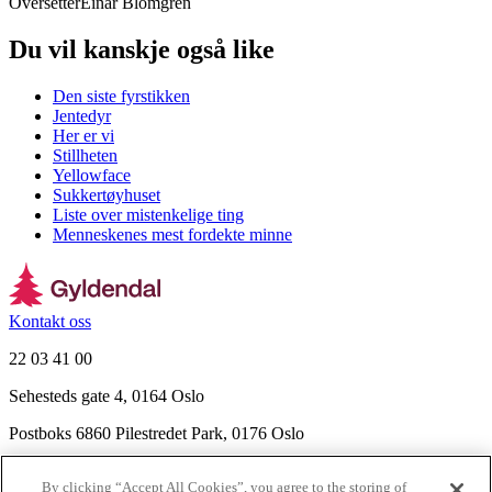
Oversetter
Einar Blomgren
Du vil kanskje også like
Den siste fyrstikken
Jentedyr
Her er vi
Stillheten
Yellowface
Sukkertøyhuset
Liste over mistenkelige ting
Menneskenes mest fordekte minne
Kontakt oss
22 03 41 00
Sehesteds gate 4, 0164 Oslo
Postboks 6860 Pilestredet Park, 0176 Oslo
Finn frem
By clicking “Accept All Cookies”, you agree to the storing of