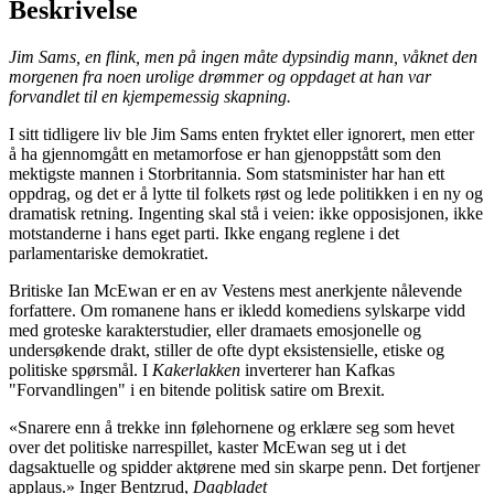
Beskrivelse
Jim Sams, en flink, men på ingen måte dypsindig mann, våknet den
morgenen fra noen urolige drømmer og oppdaget at han var
forvandlet til en kjempemessig skapning.
I sitt tidligere liv ble Jim Sams enten fryktet eller ignorert, men etter
å ha gjennomgått en metamorfose er han gjenoppstått som den
mektigste mannen i Storbritannia. Som statsminister har han ett
oppdrag, og det er å lytte til folkets røst og lede politikken i en ny og
dramatisk retning. Ingenting skal stå i veien: ikke opposisjonen, ikke
motstanderne i hans eget parti. Ikke engang reglene i det
parlamentariske demokratiet.
Britiske Ian McEwan er en av Vestens mest anerkjente nålevende
forfattere. Om romanene hans er ikledd komediens sylskarpe vidd
med groteske karakterstudier, eller dramaets emosjonelle og
undersøkende drakt, stiller de ofte dypt eksistensielle, etiske og
politiske spørsmål. I
Kakerlakken
inverterer han Kafkas
"Forvandlingen" i en bitende politisk satire om Brexit.
«Snarere enn å trekke inn følehornene og erklære seg som hevet
over det politiske narrespillet, kaster McEwan seg ut i det
dagsaktuelle og spidder aktørene med sin skarpe penn. Det fortjener
applaus.» Inger Bentzrud,
Dagbladet