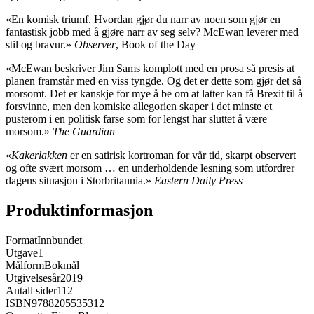
«En komisk triumf. Hvordan gjør du narr av noen som gjør en
fantastisk jobb med å gjøre narr av seg selv? McEwan leverer med
stil og bravur.»
Observer
, Book of the Day
«McEwan beskriver Jim Sams komplott med en prosa så presis at
planen framstår med en viss tyngde. Og det er dette som gjør det så
morsomt. Det er kanskje for mye å be om at latter kan få Brexit til å
forsvinne, men den komiske allegorien skaper i det minste et
pusterom i en politisk farse som for lengst har sluttet å være
morsom.»
The Guardian
«
Kakerlakken
er en satirisk kortroman for vår tid, skarpt observert
og ofte svært morsom … en underholdende lesning som utfordrer
dagens situasjon i Storbritannia.»
Eastern Daily Press
Produktinformasjon
Format
Innbundet
Utgave
1
Målform
Bokmål
Utgivelsesår
2019
Antall sider
112
ISBN
9788205535312