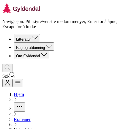
Navigasjon: Pil høyre/venstre mellom menyer, Enter for å åpne,
Escape for å lukke.
Litteratur
Fag og utdanning
Om Gyldendal
Søk
Hjem
Romaner