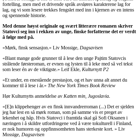
fortelling, men med et drivende språk avsløres karakterene lag for
lag, og vi som lesere trekkes fengslet med inn i kjernen av en intens
og spennende historie.
Med denne høyst originale og svært litterære romanen skriver
Statovci seg inn i rekken av unge, finske forfatterne det er verdt
å følge med på.
«Mørk, finsk sensasjon.» Liv Mossige,
Dagsavisen
«Blant mange gode grunner til å lese den unge Pajtim Statovcis
strålende førsteroman, er evnen og lysten til å leke med så vel tekst
som leser én av de viktigste.» Leif Ekle,
Kulturnytt P2
«Et under, en enestående prestasjon, og et hav unna alt annet du
kommer til å lese i år.»
The New York Times Book Review
Hør Kulturnytts anmeldelse av
Katten min, Jugoslavia
.
«[E]n klippehenger av en finsk innvandrerroman (...) Det er sjelden
jeg har lest en så mørk roman, som på samme vis er preget av
lekenhet og håp. Hvis Statovci i framtida skal gå Sofi Oksanen i
næringen i å skildre utfordringene ved å være tokulturell i Finland,
er nok humoren og oppfinnsomheten hans sterkeste kort. » Liv
Mossige,
Dagsavisen