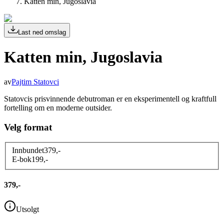
Katten min, Jugoslavia
Last ned omslag
Katten min, Jugoslavia
av
Pajtim Statovci
Statovcis prisvinnende debutroman er en eksperimentell og kraftfull
fortelling om en moderne outsider.
Velg format
Innbundet
379
,-
E-bok
199
,-
379,-
Utsolgt