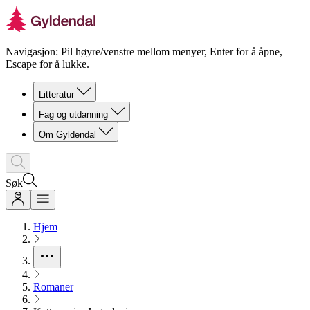
Navigasjon: Pil høyre/venstre mellom menyer, Enter for å åpne,
Escape for å lukke.
Litteratur
Fag og utdanning
Om Gyldendal
Søk
Hjem
Romaner