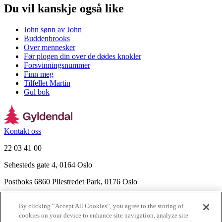
Du vil kanskje også like
John sønn av John
Buddenbrooks
Over mennesker
Før plogen din over de dødes knokler
Forsvinningsnummer
Finn meg
Tilfellet Martin
Gul bok
Kontakt oss
22 03 41 00
Sehesteds gate 4, 0164 Oslo
Postboks 6860 Pilestredet Park, 0176 Oslo
Finn frem
By clicking “Accept All Cookies”, you agree to the storing of
Nyhetsbrev
cookies on your device to enhance site navigation, analyze site