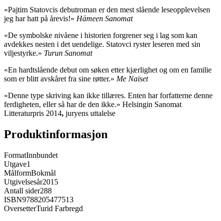
«Pajtim Statovcis debutroman er den mest slående leseopplevelsen
jeg har hatt på årevis!»
Hämeen Sanomat
«De symbolske nivåene i historien forgrener seg i lag som kan
avdekkes nesten i det uendelige. Statovci ryster leseren med sin
viljestyrke.»
Turun Sanomat
«En hardtslående debut om søken etter kjærlighet og om en familie
som er blitt avskåret fra sine røtter.»
Me Naiset
«Denne type skriving kan ikke tillæres. Enten har forfatterne denne
ferdigheten, eller så har de den ikke.» Helsingin Sanomat
Litteraturpris 2014
,
juryens uttalelse
Produktinformasjon
Format
Innbundet
Utgave
1
Målform
Bokmål
Utgivelsesår
2015
Antall sider
288
ISBN
9788205477513
Oversetter
Turid Farbregd