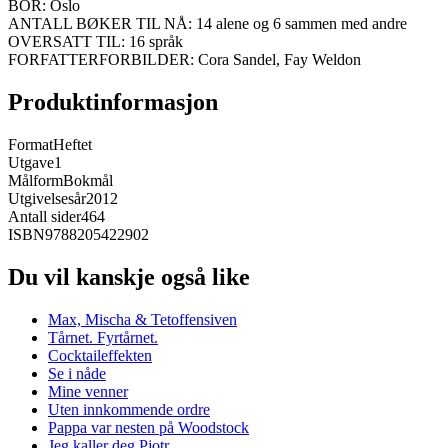
BOR: Oslo
ANTALL BØKER TIL NÅ: 14 alene og 6 sammen med andre
OVERSATT TIL: 16 språk
FORFATTERFORBILDER: Cora Sandel, Fay Weldon
Produktinformasjon
Format
Heftet
Utgave
1
Målform
Bokmål
Utgivelsesår
2012
Antall sider
464
ISBN
9788205422902
Du vil kanskje også like
Max, Mischa & Tetoffensiven
Tårnet. Fyrtårnet.
Cocktaileffekten
Se i nåde
Mine venner
Uten innkommende ordre
Pappa var nesten på Woodstock
Jeg kaller deg Pjotr