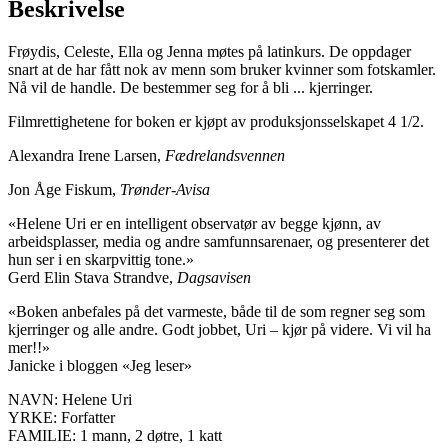
Beskrivelse
Frøydis, Celeste, Ella og Jenna møtes på latinkurs. De oppdager
snart at de har fått nok av menn som bruker kvinner som fotskamler.
Nå vil de handle. De bestemmer seg for å bli ... kjerringer.
Filmrettighetene for boken er kjøpt av produksjonsselskapet 4 1/2.
Alexandra Irene Larsen,
Fædrelandsvennen
Jon Åge Fiskum,
Trønder-Avisa
«Helene Uri er en intelligent observatør av begge kjønn, av
arbeidsplasser, media og andre samfunnsarenaer, og presenterer det
hun ser i en skarpvittig tone.»
Gerd Elin Stava Strandve,
Dagsavisen
«Boken anbefales på det varmeste, både til de som regner seg som
kjerringer og alle andre. Godt jobbet, Uri – kjør på videre. Vi vil ha
mer!!»
Janicke i bloggen «Jeg leser»
NAVN: Helene Uri
YRKE: Forfatter
FAMILIE: 1 mann, 2 døtre, 1 katt