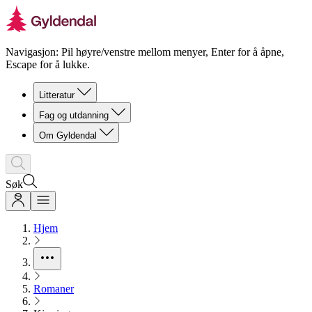
Navigasjon: Pil høyre/venstre mellom menyer, Enter for å åpne,
Escape for å lukke.
Litteratur
Fag og utdanning
Om Gyldendal
Søk
Hjem
Romaner