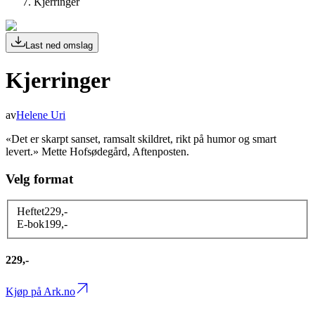
Kjerringer
Last ned omslag
Kjerringer
av
Helene Uri
«Det er skarpt sanset, ramsalt skildret, rikt på humor og smart
levert.» Mette Hofsødegård, Aftenposten.
Velg format
Heftet
229
,-
E-bok
199
,-
229,-
Kjøp på Ark.no