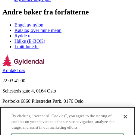
Andre bøker fra forfatterne
Engel av nylon
Katalog over mine menn
Rydde ut
Hålke (E-BOK)
I mitt lune hi
Kontakt oss
22 03 41 00
Sehesteds gate 4, 0164 Oslo
Postboks 6860 Pilestredet Park, 0176 Oslo
Finn frem
By clicking “Accept All Cookies”, you agree to the storing of
Nyhetsbrev
cookies on your device to enhance site navigation, analyze site
Ledige stillinger
usage, and assist in our marketing efforts.
Send inn manus