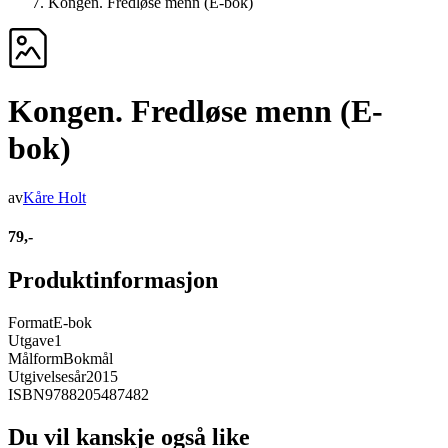
Kongen. Fredløse menn (E-bok)
Kongen. Fredløse menn (E-
bok)
av
Kåre Holt
79,-
Produktinformasjon
Format
E-bok
Utgave
1
Målform
Bokmål
Utgivelsesår
2015
ISBN
9788205487482
Du vil kanskje også like