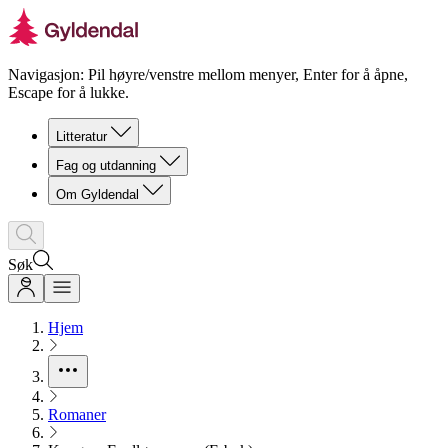
Navigasjon: Pil høyre/venstre mellom menyer, Enter for å åpne,
Escape for å lukke.
Litteratur
Fag og utdanning
Om Gyldendal
Søk
Hjem
Romaner