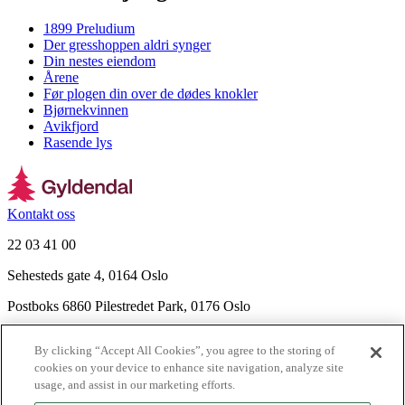
1899 Preludium
Der gresshoppen aldri synger
Din nestes eiendom
Årene
Før plogen din over de dødes knokler
Bjørnekvinnen
Avikfjord
Rasende lys
Kontakt oss
22 03 41 00
Sehesteds gate 4, 0164 Oslo
Postboks 6860 Pilestredet Park, 0176 Oslo
Finn frem
By clicking “Accept All Cookies”, you agree to the storing of
Nyhetsbrev
cookies on your device to enhance site navigation, analyze site
Ledige stillinger
usage, and assist in our marketing efforts.
Send inn manus