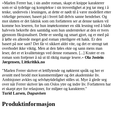
«Marlen Ferrer har, i sin andre roman, skapt et knippe karakterer
som er så tydelige og komplekse i sin troverdighet at jeg tar meg i å
tenke, underveis i lesningen, at dette er nødt til å være modellert etter
virkelige personer, basert på i hvert fall delvis sanne hendelser. Og
mot slutten er det faktisk som om forfatteren ser at denne tanken vil
komme hos leseren, for hun imøtekommer en slik lesning ved å både
halvveis bekrefte den samtidig som hun understreker at den er tvers
gjennom fiksjonalisert. Dette er snedig og smart gjort, og er med på
å løfte en allerede meget god roman ytterligere ett hakk. Er den
basert på noe sant? Det får vi sikkert aldri vite, og det er strengt tatt
overhodet ikke viktig. Men at den føles ekte og sann mens man
leser, det er et kvalitetstegn ved denne romanen. [...] Krater er en
roman som fortjener å nå ut til riktig mange lesere.»
Ola Jostein
Jørgensen, Littkritikk.no
"Marlen Ferrer skriver et lettflytende og nøkternt språk og her er
avsnitt med brodd mot kunstnermiljøer og det akademiske liv.
Ambisjoner avkles og selvhøytidelighet stilles ut. Mye å glede seg
over når Ferrer skriver løs om Oslos ytre og indre liv. Forfatteren har
et skarpt øye for relasjoner, for miljøer og karakterer."
Turid Larsen,
Dagsavisen
Produktinformasjon