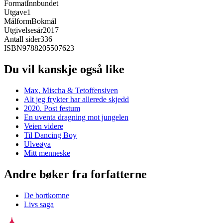
Format
Innbundet
Utgave
1
Målform
Bokmål
Utgivelsesår
2017
Antall sider
336
ISBN
9788205507623
Du vil kanskje også like
Max, Mischa & Tetoffensiven
Alt jeg frykter har allerede skjedd
2020. Post festum
En uventa dragning mot jungelen
Veien videre
Til Dancing Boy
Ulveøya
Mitt menneske
Andre bøker fra forfatterne
De bortkomne
Livs saga