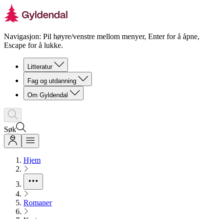
Navigasjon: Pil høyre/venstre mellom menyer, Enter for å åpne,
Escape for å lukke.
Litteratur
Fag og utdanning
Om Gyldendal
Søk
Hjem
Romaner