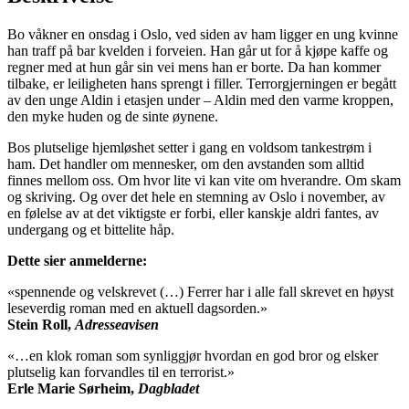
Bo våkner en onsdag i Oslo, ved siden av ham ligger en ung kvinne
han traff på bar kvelden i forveien. Han går ut for å kjøpe kaffe og
regner med at hun går sin vei mens han er borte. Da han kommer
tilbake, er leiligheten hans sprengt i filler. Terrorgjerningen er begått
av den unge Aldin i etasjen under – Aldin med den varme kroppen,
den myke huden og de sinte øynene.
Bos plutselige hjemløshet setter i gang en voldsom tankestrøm i
ham. Det handler om mennesker, om den avstanden som alltid
finnes mellom oss. Om hvor lite vi kan vite om hverandre. Om skam
og skriving. Og over det hele en stemning av Oslo i november, av
en følelse av at det viktigste er forbi, eller kanskje aldri fantes, av
undergang og et bittelite håp.
Dette sier anmelderne:
«spennende og velskrevet (…) Ferrer har i alle fall skrevet en høyst
leseverdig roman med en aktuell dagsorden.»
Stein Roll,
Adresseavisen
«…en klok roman som synliggjør hvordan en god bror og elsker
plutselig kan forvandles til en terrorist.»
Erle Marie Sørheim,
Dagbladet