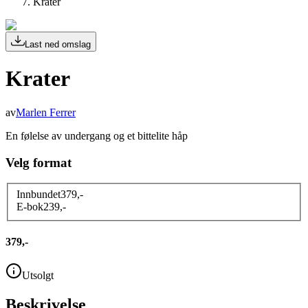
Krater
Last ned omslag
Krater
av
Marlen Ferrer
En følelse av undergang og et bittelite håp
Velg format
Innbundet
379
,-
E-bok
239
,-
379,-
Utsolgt
Beskrivelse