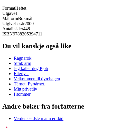
Format
Heftet
Utgave
1
Målform
Bokmål
Utgivelsesår
2009
Antall sider
448
ISBN
9788205394711
Du vil kanskje også like
Ragnarok
Strak arm
Jeg kaller deg Pjotr
Etterlyst
Velkommen til dyrehagen
Tårnet. Fyrtårnet.
Mitt privatliv
I sommer
Andre bøker fra forfatterne
Verdens eldste mann er død