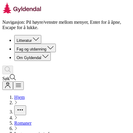
Navigasjon: Pil høyre/venstre mellom menyer, Enter for å åpne,
Escape for å lukke.
Litteratur
Fag og utdanning
Om Gyldendal
Søk
Hjem
Romaner