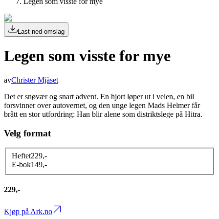
Legen som visste for mye
Last ned omslag
Legen som visste for mye
av
Christer Mjåset
Det er snøvær og snart advent. En hjort løper ut i veien, en bil
forsvinner over autovernet, og den unge legen Mads Helmer får
brått en stor utfordring: Han blir alene som distriktslege på Hitra.
Velg format
Heftet
229
,-
E-bok
149
,-
229,-
Kjøp på Ark.no