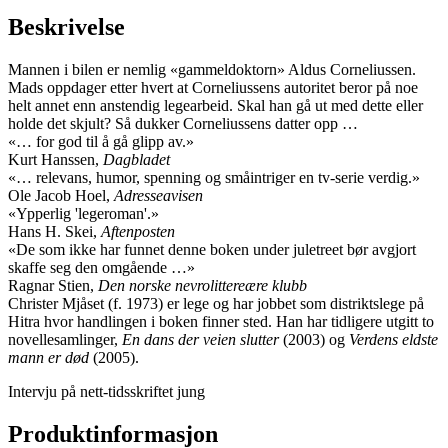
Beskrivelse
Mannen i bilen er nemlig «gammeldoktorn» Aldus Corneliussen.
Mads oppdager etter hvert at Corneliussens autoritet beror på noe
helt annet enn anstendig legearbeid. Skal han gå ut med dette eller
holde det skjult? Så dukker Corneliussens datter opp …
«… for god til å gå glipp av.»
Kurt Hanssen,
Dagbladet
«… relevans, humor, spenning og småintriger en tv-serie verdig.»
Ole Jacob Hoel,
Adresseavisen
«Ypperlig 'legeroman'.»
Hans H. Skei,
Aftenposten
«De som ikke har funnet denne boken under juletreet bør avgjort
skaffe seg den omgående …»
Ragnar Stien,
Den norske nevrolittereære klubb
Christer Mjåset (f. 1973) er lege og har jobbet som distriktslege på
Hitra hvor handlingen i boken finner sted. Han har tidligere utgitt to
novellesamlinger,
En dans der veien slutter
(2003) og
Verdens eldste
mann er død
(2005).
Intervju på nett-tidsskriftet jung
Produktinformasjon