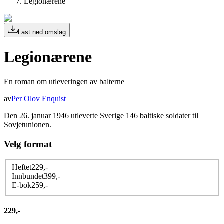
Legionærene
Last ned omslag
Legionærene
En roman om utleveringen av balterne
av
Per Olov Enquist
Den 26. januar 1946 utleverte Sverige 146 baltiske soldater til
Sovjetunionen.
Velg format
Heftet
229
,-
Innbundet
399
,-
E-bok
259
,-
229,-