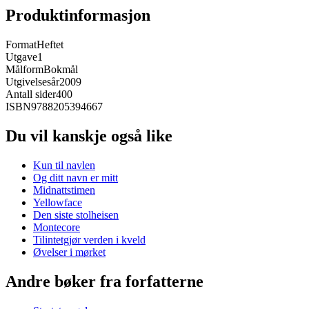
Produktinformasjon
Format
Heftet
Utgave
1
Målform
Bokmål
Utgivelsesår
2009
Antall sider
400
ISBN
9788205394667
Du vil kanskje også like
Kun til navlen
Og ditt navn er mitt
Midnattstimen
Yellowface
Den siste stolheisen
Montecore
Tilintetgjør verden i kveld
Øvelser i mørket
Andre bøker fra forfatterne