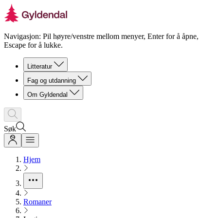
Navigasjon: Pil høyre/venstre mellom menyer, Enter for å åpne,
Escape for å lukke.
Litteratur
Fag og utdanning
Om Gyldendal
Søk
Hjem
Romaner