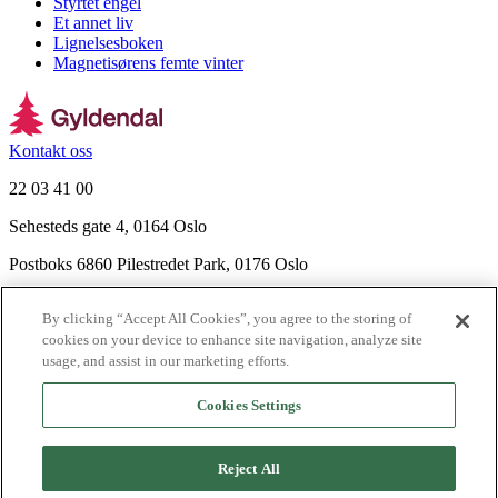
Styrtet engel
Et annet liv
Lignelsesboken
Magnetisørens femte vinter
Kontakt oss
22 03 41 00
Sehesteds gate 4, 0164 Oslo
Postboks 6860 Pilestredet Park, 0176 Oslo
Finn frem
By clicking “Accept All Cookies”, you agree to the storing of
Nyhetsbrev
cookies on your device to enhance site navigation, analyze site
Ledige stillinger
usage, and assist in our marketing efforts.
Send inn manus
Cookies Settings
Om Gyldendal
Support
Reject All
Presse
Agency