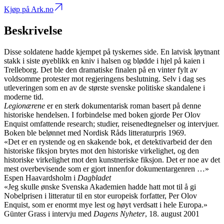
Kjøp på Ark.no
Beskrivelse
Disse soldatene hadde kjempet på tyskernes side. En latvisk løytnant
stakk i siste øyeblikk en kniv i halsen og blødde i hjel på kaien i
Trelleborg. Det ble den dramatiske finalen på en vinter fylt av
voldsomme protester mot regjeringens beslutning. Selv i dag ses
utleveringen som en av de største svenske politiske skandalene i
moderne tid.
Legionærene
er en sterk dokumentarisk roman basert på denne
historiske hendelsen. I forbindelse med boken gjorde Per Olov
Enquist omfattende research; studier, reisenedtegnelser og intervjuer.
Boken ble belønnet med Nordisk Råds litteraturpris 1969.
«Det er en rystende og en skakende bok, et detektivarbeid der den
historiske fiksjon brytes mot den historiske virkelighet, og den
historiske virkelighet mot den kunstneriske fiksjon. Det er noe av det
mest overbevisende som er gjort innenfor dokumentargenren …»
Espen Haavardsholm i
Dagbladet
«Jeg skulle ønske Svenska Akademien hadde hatt mot til å gi
Nobelprisen i litteratur til en stor europeisk forfatter, Per Olov
Enquist, som er enormt mye lest og høyt verdsatt i hele Europa.»
Günter Grass i intervju med
Dagens Nyheter
, 18. august 2001