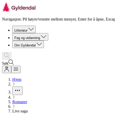
Navigasjon: Pil høyre/venstre mellom menyer, Enter for å åpne, Escap
Litteratur
Fag og utdanning
Om Gyldendal
Søk
Hjem
Romaner
Livs saga