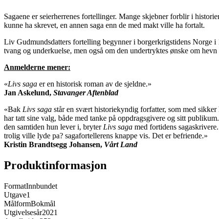
Sagaene er seierherrenes fortellinger. Mange skjebner forblir i histor
kunne ha skrevet, en annen saga enn de med makt ville ha fortalt.
Liv Gudmundsdatters fortelling begynner i borgerkrigstidens Norge i 1
tvang og underkuelse, men også om den undertryktes ønske om hevn og 
Anmelderne mener:
«
Livs saga
er en historisk roman av de sjeldne.»
Jan Askelund,
Stavanger Aftenblad
«Bak
Livs saga
står en svært historiekyndig forfatter, som med sikker h
har tatt sine valg, både med tanke på oppdragsgivere og sitt publikum
den samtiden hun lever i, bryter
Livs saga
med fortidens sagaskrivere. 
trolig ville lyde pa? sagafortellerens knappe vis. Det er befriende.»
Kristin Brandtsegg Johansen,
Vårt Land
Produktinformasjon
Format
Innbundet
Utgave
1
Målform
Bokmål
Utgivelsesår
2021