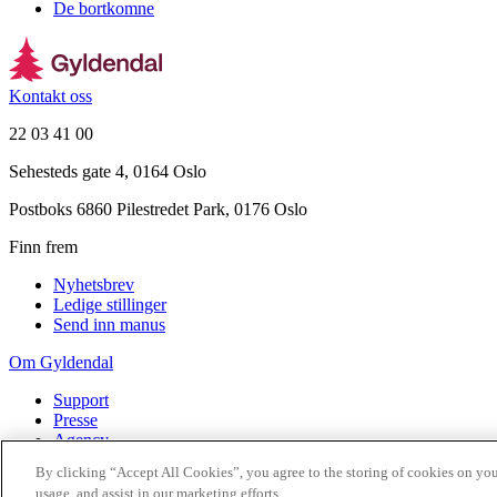
De bortkomne
Kontakt oss
22 03 41 00
Sehesteds gate 4, 0164 Oslo
Postboks 6860 Pilestredet Park, 0176 Oslo
Finn frem
Nyhetsbrev
Ledige stillinger
Send inn manus
Om Gyldendal
Support
Presse
Agency
By clicking “Accept All Cookies”, you agree to the storing of cookies on you
©
2026
Gyldendal
usage, and assist in our marketing efforts.