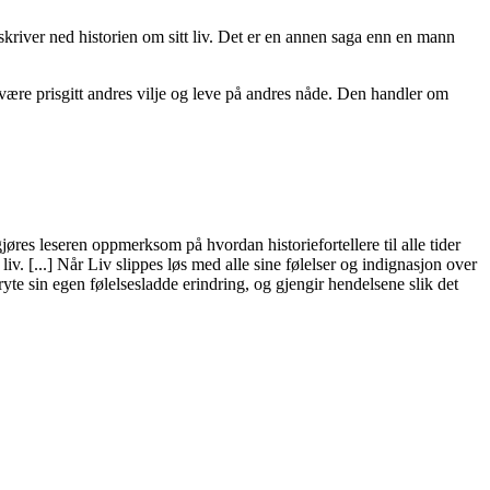
skriver ned historien om sitt liv. Det er en annen saga enn en mann
være prisgitt andres vilje og leve på andres nåde. Den handler om
gjøres leseren oppmerksom på hvordan historiefortellere til alle tider
t liv. [...] Når Liv slippes løs med alle sine følelser og indignasjon over
yte sin egen følelsesladde erindring, og gjengir hendelsene slik det