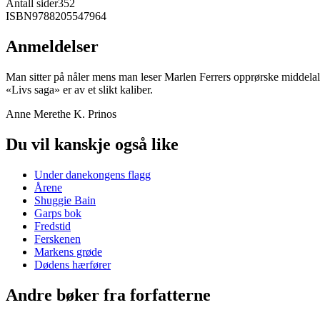
Antall sider
352
ISBN
9788205547964
Anmeldelser
Man sitter på nåler mens man leser Marlen Ferrers opprørske middelal
«Livs saga» er av et slikt kaliber.
Anne Merethe K. Prinos
Du vil kanskje også like
Under danekongens flagg
Årene
Shuggie Bain
Garps bok
Fredstid
Ferskenen
Markens grøde
Dødens hærfører
Andre bøker fra forfatterne