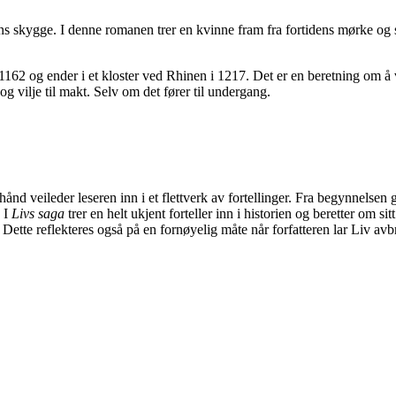
iens skygge. I denne romanen trer en kvinne fram fra fortidens mørke og 
162 og ender i et kloster ved Rhinen i 1217. Det er en beretning om å 
vilje til makt. Selv om det fører til undergang.
ånd veileder leseren inn i et flettverk av fortellinger. Fra begynnelsen 
. I
Livs saga
trer en helt ukjent forteller inn i historien og beretter om sit
Dette reflekteres også på en fornøyelig måte når forfatteren lar Liv avbr