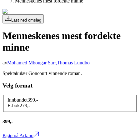
Menneskenes mest fordekte minne
Last ned omslag
Menneskenes mest fordekte
minne
av
Mohamed Mbougar Sarr
,
Thomas Lundbo
Spektakulær Goncourt-vinnende roman.
Velg format
Innbundet
399
,-
E-bok
279
,-
399,-
Kjøp på Ark.no