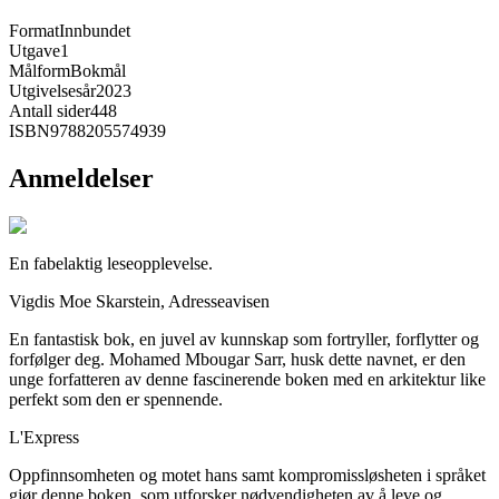
Format
Innbundet
Utgave
1
Målform
Bokmål
Utgivelsesår
2023
Antall sider
448
ISBN
9788205574939
Anmeldelser
En fabelaktig leseopplevelse.
Vigdis Moe Skarstein, Adresseavisen
En fantastisk bok, en juvel av kunnskap som fortryller, forflytter og
forfølger deg. Mohamed Mbougar Sarr, husk dette navnet, er den
unge forfatteren av denne fascinerende boken med en arkitektur like
perfekt som den er spennende.
L'Express
Oppfinnsomheten og motet hans samt kompromissløsheten i språket
gjør denne boken, som utforsker nødvendigheten av å leve og