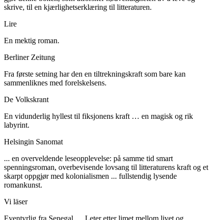
skrive, til en kjærlighetserklæring til litteraturen.
Lire
En mektig roman.
Berliner Zeitung
Fra første setning har den en tiltrekningskraft som bare kan
sammenliknes med forelskelsens.
De Volkskrant
En vidunderlig hyllest til fiksjonens kraft … en magisk og rik
labyrint.
Helsingin Sanomat
... en overveldende leseopplevelse: på samme tid smart
spenningsroman, overbevisende lovsang til litteraturens kraft og et
skarpt oppgjør med kolonialismen ... fullstendig lysende
romankunst.
Vi läser
Eventyrlig fra Senegal … Leter etter limet mellom livet og