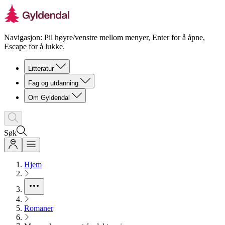
Navigasjon: Pil høyre/venstre mellom menyer, Enter for å åpne,
Escape for å lukke.
Litteratur
Fag og utdanning
Om Gyldendal
Søk
Hjem
Romaner