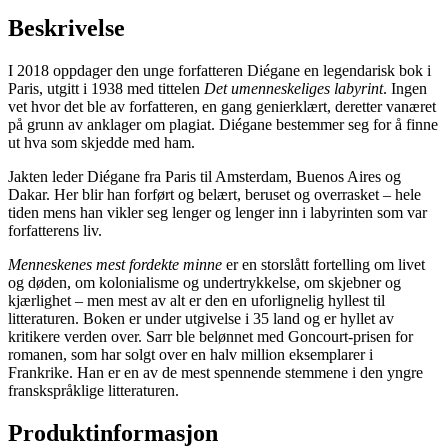
Beskrivelse
I 2018 oppdager den unge forfatteren Diégane en legendarisk bok i
Paris, utgitt i 1938 med tittelen
Det umenneskeliges labyrint
. Ingen
vet hvor det ble av forfatteren, en gang genierklært, deretter vanæret
på grunn av anklager om plagiat. Diégane bestemmer seg for å finne
ut hva som skjedde med ham.
Jakten leder Diégane fra Paris til Amsterdam, Buenos Aires og
Dakar. Her blir han forført og belært, beruset og overrasket – hele
tiden mens han vikler seg lenger og lenger inn i labyrinten som var
forfatterens liv.
Menneskenes mest fordekte minne
er en storslått fortelling om livet
og døden, om kolonialisme og undertrykkelse, om skjebner og
kjærlighet – men mest av alt er den en uforlignelig hyllest til
litteraturen. Boken er under utgivelse i 35 land og er hyllet av
kritikere verden over. Sarr ble belønnet med Goncourt-prisen for
romanen, som har solgt over en halv million eksemplarer i
Frankrike. Han er en av de mest spennende stemmene i den yngre
franskspråklige litteraturen.
Produktinformasjon