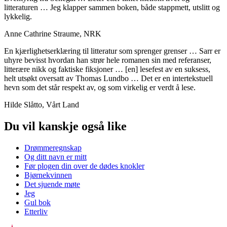
litteraturen … Jeg klapper sammen boken, både stappmett, utslitt og
lykkelig.
Anne Cathrine Straume, NRK
En kjærlighetserklæring til litteratur som sprenger grenser … Sarr er
uhyre bevisst hvordan han strør hele romanen sin med referanser,
litterære nikk og faktiske fiksjoner … [en] lesefest av en suksess,
helt utsøkt oversatt av Thomas Lundbo … Det er en intertekstuell
hevn som det står respekt av, og som virkelig er verdt å lese.
Hilde Slåtto, Vårt Land
Du vil kanskje også like
Drømmeregnskap
Og ditt navn er mitt
Før plogen din over de dødes knokler
Bjørnekvinnen
Det sjuende møte
Jeg
Gul bok
Etterliv