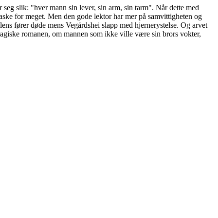
 seg slik: "hver mann sin lever, sin arm, sin tarm". Når dette med
en flaske for meget. Men den gode lektor har mer på samvittigheten og
ilens fører døde mens Vegårdshei slapp med hjernerystelse. Og arvet
tragiske romanen, om mannen som ikke ville være sin brors vokter,