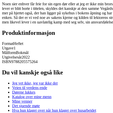
Noen sier enhver får feie for sin egen dør eller at jeg er ikke min br
lever er blitt borte i tittelen, skyldes det kanskje at den samme Vegård
mer på hjertet også, der han ligger på sykehus i bokens åpning og ha
enken. Så der er vi ved noe av sakens kjerne og kilden til lektorens
men likevel lever i en uavlatelig kamp med seg selv, sin ansvarsfølelse
Produktinformasjon
Format
Heftet
Utgave
1
Målform
Bokmål
Utgivelsesår
2022
ISBN
9788205575264
Du vil kanskje også like
Jeg vet ikke, jeg var ikke der
Veien til verdens ende
Dørene lukkes
Katalog over mine menn
Mine venner
Det sjuende møte
Hva hun klager over når hun klager over husarbeidet