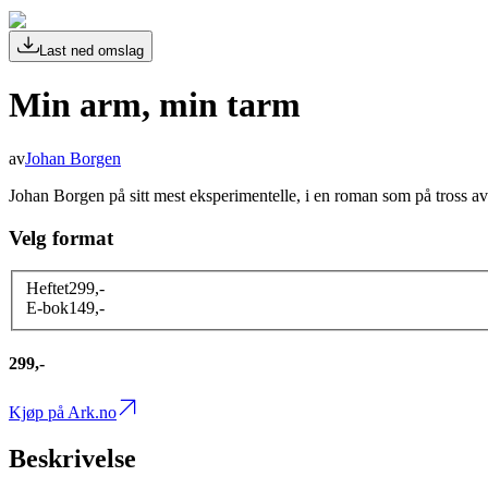
Last ned omslag
Min arm, min tarm
av
Johan Borgen
Johan Borgen på sitt mest eksperimentelle, i en roman som på tross av
Velg format
Heftet
299
,-
E-bok
149
,-
299,-
Kjøp på Ark.no
Beskrivelse