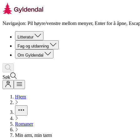
Navigasjon: Pil høyre/venstre mellom menyer, Enter for å åpne, Escap
Litteratur
Fag og utdanning
Om Gyldendal
Søk
Hjem
Romaner
Min arm, min tarm