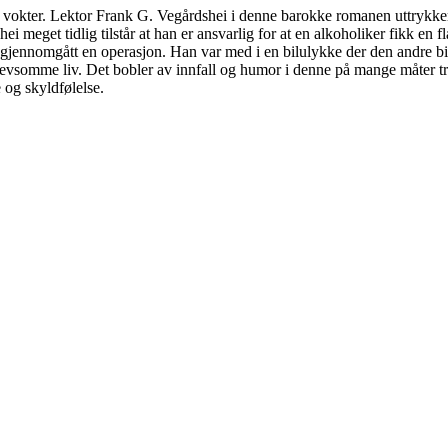
ors vokter. Lektor Frank G. Vegårdshei i denne barokke romanen uttrykker
shei meget tidlig tilstår at han er ansvarlig for at en alkoholiker fikk 
r gjennomgått en operasjon. Han var med i en bilulykke der den andre b
 strevsomme liv. Det bobler av innfall og humor i denne på mange måter 
 og skyldfølelse.