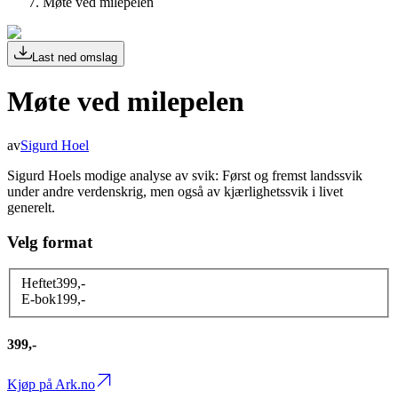
Møte ved milepelen
Last ned omslag
Møte ved milepelen
av
Sigurd Hoel
Sigurd Hoels modige analyse av svik: Først og fremst landssvik
under andre verdenskrig, men også av kjærlighetssvik i livet
generelt.
Velg format
Heftet
399
,-
E-bok
199
,-
399,-
Kjøp på Ark.no