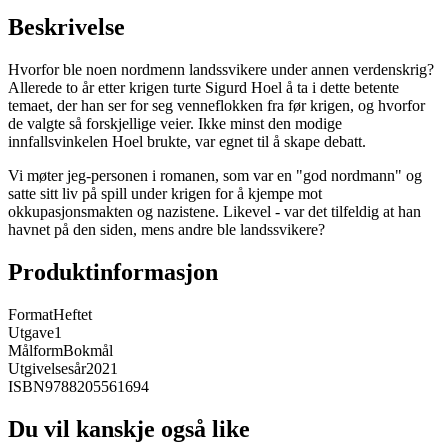
Beskrivelse
Hvorfor ble noen nordmenn landssvikere under annen verdenskrig?
Allerede to år etter krigen turte Sigurd Hoel å ta i dette betente
temaet, der han ser for seg venneflokken fra før krigen, og hvorfor
de valgte så forskjellige veier. Ikke minst den modige
innfallsvinkelen Hoel brukte, var egnet til å skape debatt.
Vi møter jeg-personen i romanen, som var en "god nordmann" og
satte sitt liv på spill under krigen for å kjempe mot
okkupasjonsmakten og nazistene. Likevel - var det tilfeldig at han
havnet på den siden, mens andre ble landssvikere?
Produktinformasjon
Format
Heftet
Utgave
1
Målform
Bokmål
Utgivelsesår
2021
ISBN
9788205561694
Du vil kanskje også like