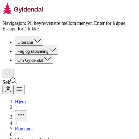
Navigasjon: Pil høyre/venstre mellom menyer, Enter for å åpne,
Escape for å lukke.
Litteratur
Fag og utdanning
Om Gyldendal
Søk
Hjem
Romaner